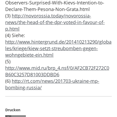
Observers-Surprised-With-Kievs-Intention-to-
Declare-Them-Pesona-Non-Grata.html
(3)
http://novorossia.today/novorossia-
news/the-head-of-the-dpr-voted-in-favour-of-
p.html
(4) Siehe:
http://www.hintergrund.de/201410213290/globa
les/kriege/kiew-setzt-streubomben-gegen-
wohngebiete-ein.html
(5)
http://www.mid.ru/brp_4.nsf/0/AF2CB72F272C0
B60C3257D81003DDBD6
(6)
http://rt.com/news/201703-ukraine-mp-
bombing-russia/
Drucken