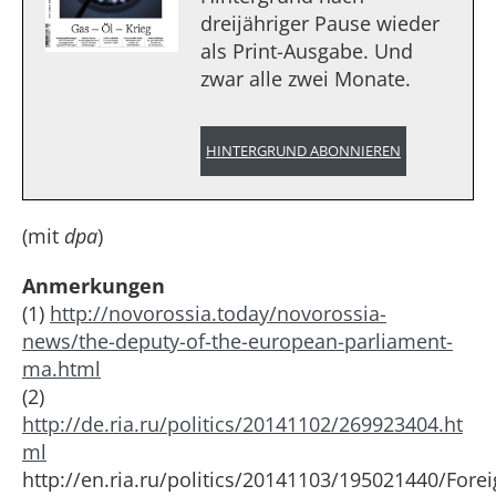
dreijähriger Pause wieder
als Print-Ausgabe. Und
zwar alle zwei Monate.
HINTERGRUND ABONNIEREN
(mit
dpa
)
Anmerkungen
(1)
http://novorossia.today/novorossia-
news/the-deputy-of-the-european-parliament-
ma.html
(2)
http://de.ria.ru/politics/20141102/269923404.ht
ml
http://en.ria.ru/politics/20141103/195021440/Forei