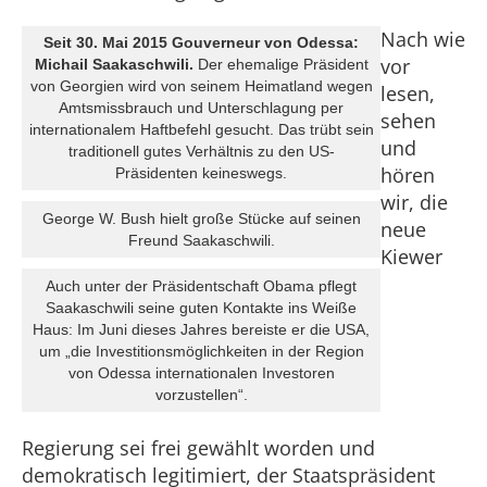
Nach wie
Seit 30. Mai 2015 Gouverneur von Odessa:
vor
Michail Saakaschwili.
Der ehemalige Präsident
von Georgien wird von seinem Heimatland wegen
lesen,
Amtsmissbrauch und Unterschlagung per
sehen
internationalem Haftbefehl gesucht. Das trübt sein
und
traditionell gutes Verhältnis zu den US-
hören
Präsidenten keineswegs.
wir, die
George W. Bush hielt große Stücke auf seinen
neue
Freund Saakaschwili.
Kiewer
Auch unter der Präsidentschaft Obama pflegt
Saakaschwili seine guten Kontakte ins Weiße
Haus: Im Juni dieses Jahres bereiste er die USA,
um „die Investitionsmöglichkeiten in der Region
von Odessa internationalen Investoren
vorzustellen“.
Regierung sei frei gewählt worden und
demokratisch legitimiert, der Staatspräsident