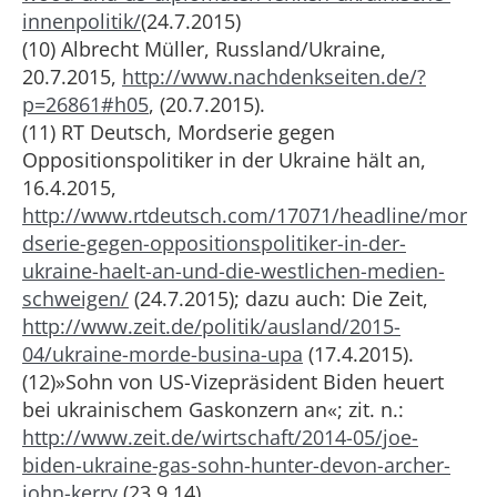
innenpolitik/
(24.7.2015)
(10) Albrecht Müller, Russland/Ukraine,
20.7.2015,
http://www.nachdenkseiten.de/?
p=26861#h05
, (20.7.2015).
(11) RT Deutsch, Mordserie gegen
Oppositionspolitiker in der Ukraine hält an,
16.4.2015,
http://www.rtdeutsch.com/17071/headline/mor
dserie-gegen-oppositionspolitiker-in-der-
ukraine-haelt-an-und-die-westlichen-medien-
schweigen/
(24.7.2015); dazu auch: Die Zeit,
http://www.zeit.de/politik/ausland/2015-
04/ukraine-morde-busina-upa
(17.4.2015).
(12)»Sohn von US-Vizepräsident Biden heuert
bei ukrainischem Gaskonzern an«; zit. n.:
http://www.zeit.de/wirtschaft/2014-05/joe-
biden-ukraine-gas-sohn-hunter-devon-archer-
john-kerry
(23.9.14).