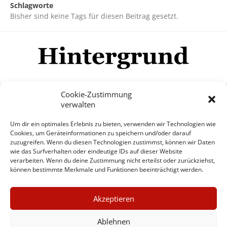
Schlagworte
Bisher sind keine Tags für diesen Beitrag gesetzt.
Cookie-Zustimmung
verwalten
Impressum
Datenschutzerklärung
Disclaimer
Um dir ein optimales Erlebnis zu bieten, verwenden wir Technologien wie
Mehr
Cookies, um Geräteinformationen zu speichern und/oder darauf
zuzugreifen. Wenn du diesen Technologien zustimmst, können wir Daten
wie das Surfverhalten oder eindeutige IDs auf dieser Website
© Copyright Hintergrund.de, 2015 - 2026
verarbeiten. Wenn du deine Zustimmung nicht erteilst oder zurückziehst,
können bestimmte Merkmale und Funktionen beeinträchtigt werden.
Zum Newsletter jetzt kostenlos
×
anmelden
Akzeptieren
GUTER JOURNALISMUS
erscheint ca. alle 4 Wochen
KOSTET GELD
Ablehnen