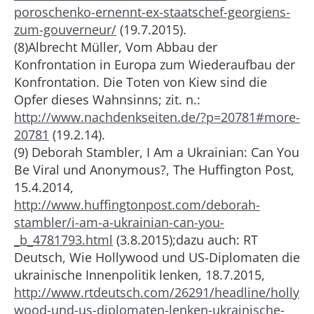
poroschenko-ernennt-ex-staatschef-georgiens-
zum-gouverneur/
(19.7.2015).
(8)Albrecht Müller, Vom Abbau der
Konfrontation in Europa zum Wiederaufbau der
Konfrontation. Die Toten von Kiew sind die
Opfer dieses Wahnsinns; zit. n.:
http://www.nachdenkseiten.de/?p=20781#more-
20781
(19.2.14).
(9) Deborah Stambler, I Am a Ukrainian: Can You
Be Viral und Anonymous?, The Huffington Post,
15.4.2014,
http://www.huffingtonpost.com/deborah-
stambler/i-am-a-ukrainian-can-you-
_b_4781793.html
(3.8.2015);dazu auch: RT
Deutsch, Wie Hollywood und US-Diplomaten die
ukrainische Innenpolitik lenken, 18.7.2015,
http://www.rtdeutsch.com/26291/headline/holly
wood-und-us-diplomaten-lenken-ukrainische-