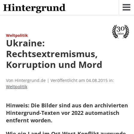
Skip
to
content
Weltpolitik
Ukraine:
Rechtsextremismus,
Korruption und Mord
Von Hintergrund.de | Veröffentlicht am 04.08.2015 in:
Weltpolitik
Hinweis: Die Bilder sind aus den archivierten
Hintergrund-Texten vor 2022 automatisch
entfernt worden.
Wie ein Land im Ost-West-Konflikt zugrunde