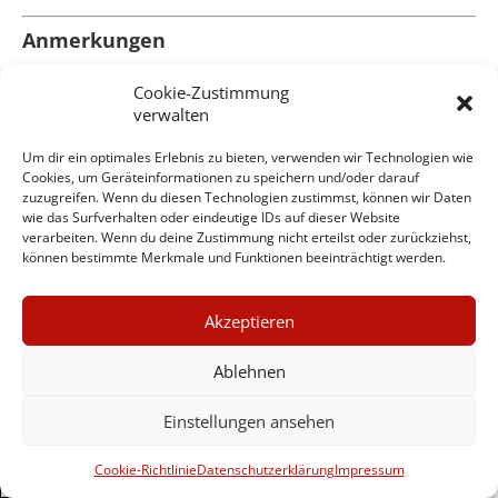
Anmerkungen
(1)
Cookie-Zustimmung
verwalten
http://web.archive.org/web/20070704044058/htt
p://www.msnbc.msn.com/id/19375611/site/new
Um dir ein optimales Erlebnis zu bieten, verwenden wir Technologien wie
sweek/
Cookies, um Geräteinformationen zu speichern und/oder darauf
zuzugreifen. Wenn du diesen Technologien zustimmst, können wir Daten
wie das Surfverhalten oder eindeutige IDs auf dieser Website
(2) Bericht der 9/11-Untersuchungskommission,
verarbeiten. Wenn du deine Zustimmung nicht erteilst oder zurückziehst,
S.241
können bestimmte Merkmale und Funktionen beeinträchtigt werden.
(3)
http://www.iran911case.com/
×
Akzeptieren
GUTER JOURNALISMUS
(4) ebd.
KOSTET GELD
Ablehnen
(5) Bericht der 9/11-Untersuchungskommission,
Einstellungen ansehen
S.240/241
UNTERSTÜTZEN SIE
HINTERGRUND
Cookie-Richtlinie
Datenschutzerklärung
Impressum
(6) Bericht der 9/11-Untersuchungskommission,