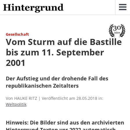
Skip
to
content
Gesellschaft
Vom Sturm auf die Bastille
bis zum 11. September
2001
Der Aufstieg und der drohende Fall des
republikanischen Zeitalters
Von HAUKE RITZ | Veröffentlicht am 28.05.2018 in:
Weltpolitik
Hinweis: Die Bilder sind aus den archivierten
Hintergrund-Texten vor 2022 automatisch