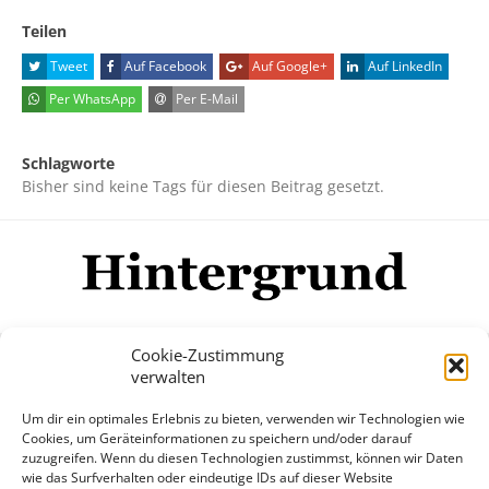
Teilen
Tweet
Auf Facebook
Auf Google+
Auf LinkedIn
Per WhatsApp
Per E-Mail
Schlagworte
Bisher sind keine Tags für diesen Beitrag gesetzt.
Cookie-Zustimmung
verwalten
Impressum
Datenschutzerklärung
Disclaimer
Um dir ein optimales Erlebnis zu bieten, verwenden wir Technologien wie
Mehr
Cookies, um Geräteinformationen zu speichern und/oder darauf
zuzugreifen. Wenn du diesen Technologien zustimmst, können wir Daten
wie das Surfverhalten oder eindeutige IDs auf dieser Website