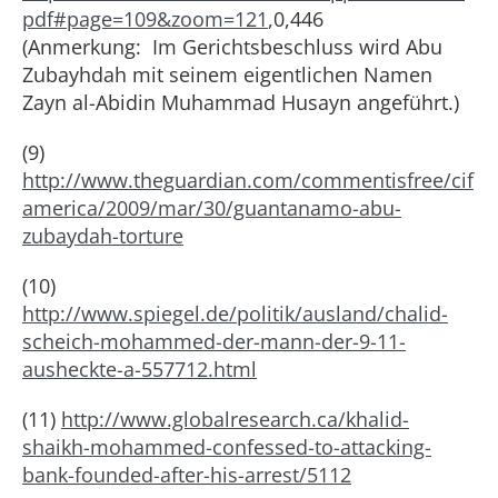
pdf#page=109&zoom=121
,0,446
(Anmerkung: Im Gerichtsbeschluss wird Abu
Zubayhdah mit seinem eigentlichen Namen
Zayn al-Abidin Muhammad Husayn angeführt.)
(9)
http://www.theguardian.com/commentisfree/cif
america/2009/mar/30/guantanamo-abu-
zubaydah-torture
(10)
http://www.spiegel.de/politik/ausland/chalid-
scheich-mohammed-der-mann-der-9-11-
ausheckte-a-557712.html
(11)
http://www.globalresearch.ca/khalid-
shaikh-mohammed-confessed-to-attacking-
bank-founded-after-his-arrest/5112