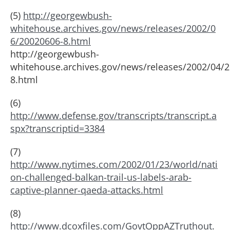
(5)
http://georgewbush-
whitehouse.archives.gov/news/releases/2002/0
6/20020606-8.html
http://georgewbush-
whitehouse.archives.gov/news/releases/2002/04/
8.html
(6)
http://www.defense.gov/transcripts/transcript.a
spx?transcriptid=3384
(7)
http://www.nytimes.com/2002/01/23/world/nati
on-challenged-balkan-trail-us-labels-arab-
captive-planner-qaeda-attacks.html
(8)
http://www.dcoxfiles.com/GovtOppAZTruthout.