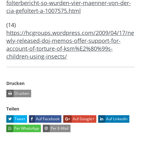
folterbericht-so-wurden-vier-maenner-von-der-
cia-gefoltert-a-1007575.html
(14)
https://hcgroups.wordpress.com/2009/04/17/ne
wly-released-doj-memos-offer-support-for-
account-of-torture-of-ksm%E2%80%99s-
children-using-insects/
Drucken
Drucken
Teilen
Tweet
Auf Facebook
Auf Google+
Auf LinkedIn
Per WhatsApp
Per E-Mail