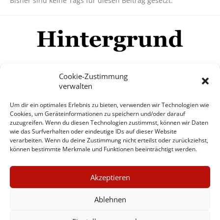
Bisher sind keine Tags für diesen Beitrag gesetzt.
Cookie-Zustimmung
verwalten
Impressum
Datenschutzerklärung
Disclaimer
Um dir ein optimales Erlebnis zu bieten, verwenden wir Technologien wie
Mehr
Cookies, um Geräteinformationen zu speichern und/oder darauf
zuzugreifen. Wenn du diesen Technologien zustimmst, können wir Daten
wie das Surfverhalten oder eindeutige IDs auf dieser Website
© Copyright Hintergrund.de, 2015 - 2026
verarbeiten. Wenn du deine Zustimmung nicht erteilst oder zurückziehst,
können bestimmte Merkmale und Funktionen beeinträchtigt werden.
Zum Newsletter jetzt kostenlos
×
anmelden
Akzeptieren
GUTER JOURNALISMUS
erscheint ca. alle 4 Wochen
KOSTET GELD
Ablehnen
E-Mail