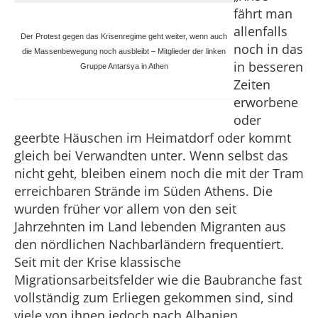
fährt man
allenfalls
Der Protest gegen das Krisenregime geht weiter, wenn auch
noch in das
die Massenbewegung noch ausbleibt – Mitglieder der linken
in besseren
Gruppe Antarsya in Athen
Zeiten
erworbene
oder
geerbte Häuschen im Heimatdorf oder kommt
gleich bei Verwandten unter. Wenn selbst das
nicht geht, bleiben einem noch die mit der Tram
erreichbaren Strände im Süden Athens. Die
wurden früher vor allem von den seit
Jahrzehnten im Land lebenden Migranten aus
den nördlichen Nachbarländern frequentiert.
Seit mit der Krise klassische
Migrationsarbeitsfelder wie die Baubranche fast
vollständig zum Erliegen gekommen sind, sind
viele von ihnen jedoch nach Albanien,