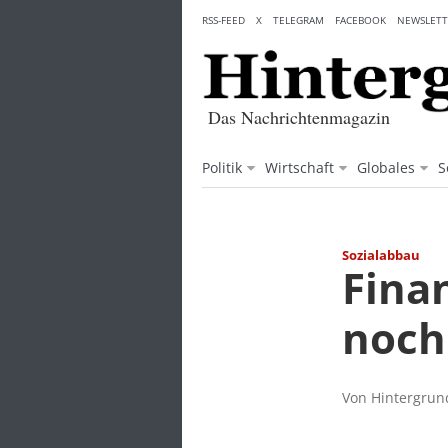
Skip
RSS-FEED
X
TELEGRAM
FACEBOOK
NEWSLETT
to
content
Das Nachrichtenmagazin
Politik
Wirtschaft
Globales
S
Sozialabbau
Fina
noch
Von Hintergrund