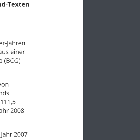
und-Texten
er-Jahren
aus einer
p (BCG)
von
onds
 111,5
jahr 2008
Jahr 2007