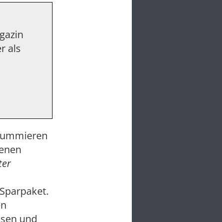
agazin
r als
 summieren
senen
ter
 Sparpaket.
en
osen und