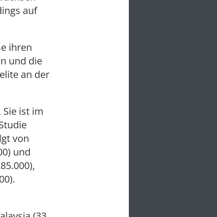
dings auf
se ihren
en und die
lite an der
 Sie ist im
Studie
lgt von
00) und
285.000),
00).
alaysia (33