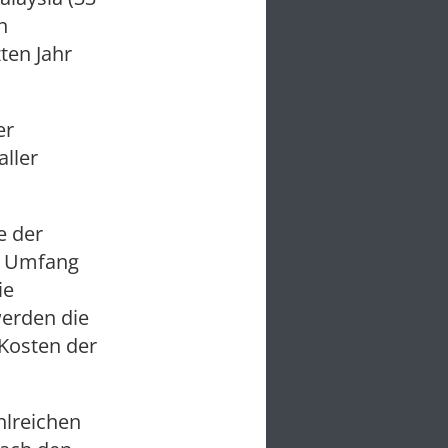
n
ten Jahr
er
ller
e der
m Umfang
ie
erden die
 Kosten der
hlreichen