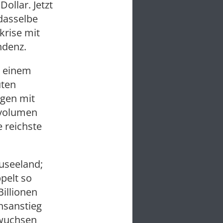
ollar. Jetzt
dasselbe
krise mit
ndenz.
t einem
uten
gen mit
tvolumen
e reichste
euseeland;
pelt so
Billionen
nsanstieg
a wuchsen