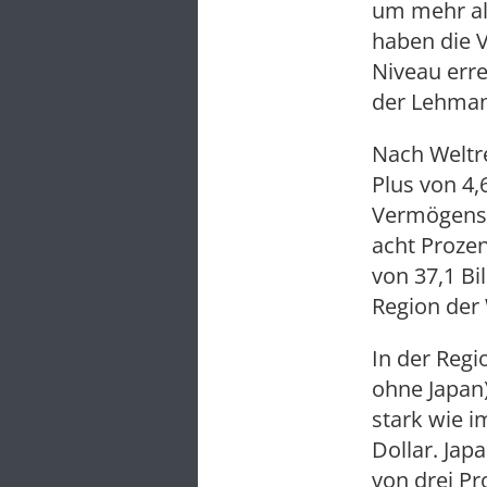
um mehr als
haben die 
Niveau erre
der Lehman
Nach Weltr
Plus von 4,
Vermögensz
acht Proze
von 37,1 Bi
Region der 
In der Regi
ohne Japan
stark wie i
Dollar. Jap
von drei Pr