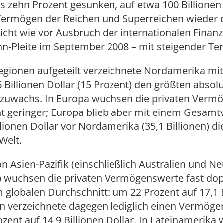
 zehn Prozent gesunken, auf etwa 100 Billionen D
Vermögen der Reichen und Superreichen wieder 
icht wie vor Ausbruch der internationalen Finanz
n-Pleite im September 2008 – mit steigender Te
egionen aufgeteilt verzeichnete Nordamerika mi
6 Billionen Dollar (15 Prozent) den größten absol
uwachs. In Europa wuchsen die privaten Vermö
nt geringer; Europa blieb aber mit einem Gesam
llionen Dollar vor Nordamerika (35,1 Billionen) di
Welt.
on Asien-Pazifik (einschließlich Australien und N
) wuchsen die privaten Vermögenswerte fast dop
m globalen Durchschnitt: um 22 Prozent auf 17,1 
an verzeichnete dagegen lediglich einen Vermöge
ozent auf 14,9 Billionen Dollar. In Lateinamerik