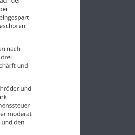
nach den
bei
 eingespart
geschoren
en nach
 drei
schärft und
chröder und
ark
mmenssteuer
der moderat
e und den