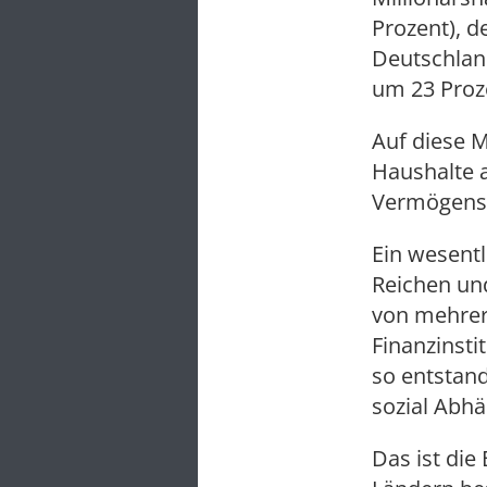
Prozent), d
Deutschland
um 23 Proz
Auf diese M
Haushalte a
Vermögens
Ein wesent
Reichen un
von mehrere
Finanzinst
so entstand
sozial Abhä
Das ist die