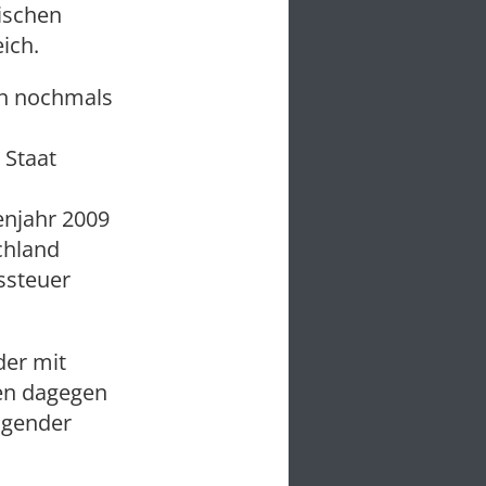
ischen
ich.
nn nochmals
 Staat
enjahr 2009
chland
ssteuer
der mit
en dagegen
igender