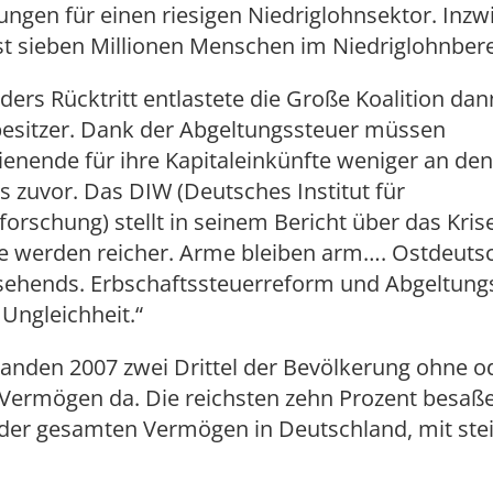
ngen für einen riesigen Niedriglohnsektor. Inzw
st sieben Millionen Menschen im Niedriglohnbere
ers Rücktritt entlastete die Große Koalition da
lbesitzer. Dank der Abgeltungssteuer müssen
enende für ihre Kapitaleinkünfte weniger an den
s zuvor. Das DIW (Deutsches Institut für
forschung) stellt in seinem Bericht über das Kris
che werden reicher. Arme bleiben arm…. Ostdeuts
sehends. Erbschaftssteuerreform und Abgeltung
 Ungleichheit.“
anden 2007 zwei Drittel der Bevölkerung ohne o
Vermögen da. Die reichsten zehn Prozent besaß
 der gesamten Vermögen in Deutschland, mit ste