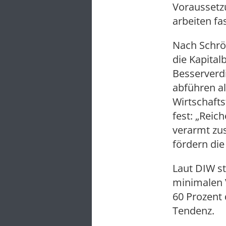
Voraussetzu
arbeiten fa
Nach Schröd
die Kapita
Besserverdi
abführen al
Wirtschafts
fest: „Rei
verarmt zu
fördern die
Laut DIW st
minimalen 
60 Prozent
Tendenz.