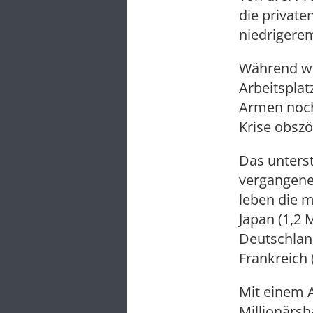
die private
niedrigerem
Während wel
Arbeitsplat
Armen noch
Krise obszö
Das unterstr
vergangenen
leben die m
Japan (1,2 
Deutschland
Frankreich 
Mit einem A
Millionärsh