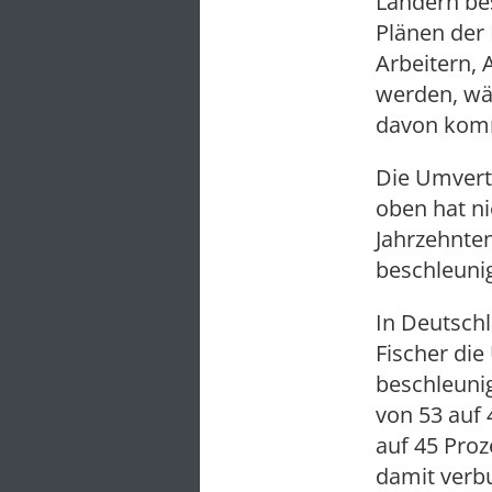
Ländern bes
Plänen der 
Arbeitern, 
werden, wä
davon kom
Die Umvert
oben hat ni
Jahrzehnten
beschleuni
In Deutschl
Fischer di
beschleunig
von 53 auf 
auf 45 Proz
damit verb