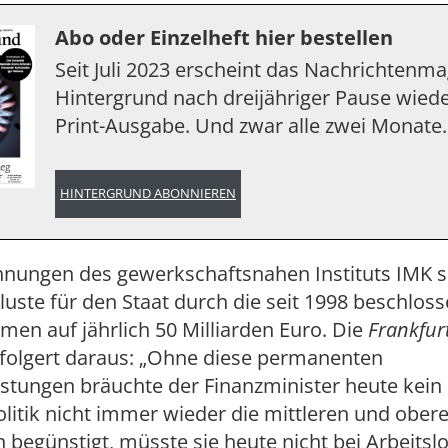
Abo oder Einzelheft hier bestellen
Seit Juli 2023 erscheint das Nachrichtenm
Hintergrund nach dreijähriger Pause wiede
Print-Ausgabe. Und zwar alle zwei Monate.
HINTERGRUND ABONNIEREN
hnungen des gewerkschaftsnahen Instituts IMK
rluste für den Staat durch die seit 1998 beschlos
men auf jährlich 50 Milliarden Euro. Die
Frankfur
folgert daraus: „Ohne diese permanenten
stungen bräuchte der Finanzminister heute kein
olitik nicht immer wieder die mittleren und ober
begünstigt, müsste sie heute nicht bei Arbeitsl