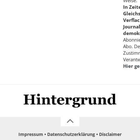
Weise.
In Zei
Gleich
Verfla
Journa
demokr
Abonnie
Abo. De
Zustimm
Verantw
Hier g
Impressum
Datenschutzerklärung
Disclaimer