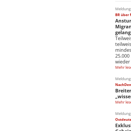
Meldung 
BR über 
Anstur
Migran
gelang
Teilwe
teilwe
mindes
25.000
wieder
Mehr les
Meldung 
NachDenk
Breite
„wisse
Mehr les
Meldung 
Ostdeuts
Exklus