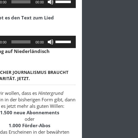
0:00
00:00
Hoch/Runter
benutzen,
bt es den Text zum Lied
um
die
Lautstärke
zu
Pfeiltasten
0:00
00:00
regeln.
Hoch/Runter
ng auf Niederländisch
benutzen,
um
die
Lautstärke
SCHER JOURNALISMUS BRAUCHT
zu
ARITÄT. JETZT.
regeln.
r wollen, dass es
Hintergrund
in in der bisherigen Form gibt, dann
es jetzt mehr als guten Willen:
1.500 neue Abonnements
oder
1.000 Förder-Abos
 das Erscheinen in der bewährten