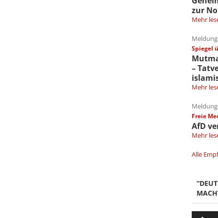
Gehei
zur No
Mehr les
Meldung 
Spiegel 
Mutmaß
– Tatv
islami
Mehr les
Meldung 
Freie Me
AfD ve
Mehr les
Alle Emp
“DEU
MACH
Audio-