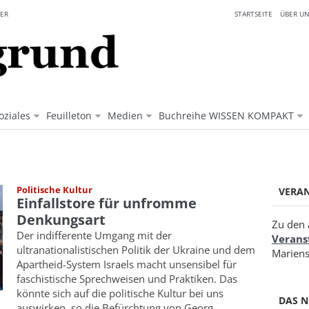
ER
STARTSEITE
ÜBER UN
oziales
Feuilleton
Medien
Buchreihe WISSEN KOMPAKT
Politische Kultur
VERA
Einfallstore für unfromme
Denkungsart
Zu den 
Der indifferente Umgang mit der
Verans
ultranationalistischen Politik der Ukraine und dem
Mariens
Apartheid-System Israels macht unsensibel für
faschistische Sprechweisen und Praktiken. Das
könnte sich auf die politische Kultur bei uns
DAS N
auswirken, so die Befürchtung von Georg