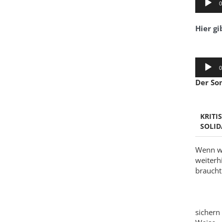
0
Player
Hier gi
Audio-
0
Player
Der So
KRITI
SOLID
Wenn wi
weiterh
braucht 
sichern