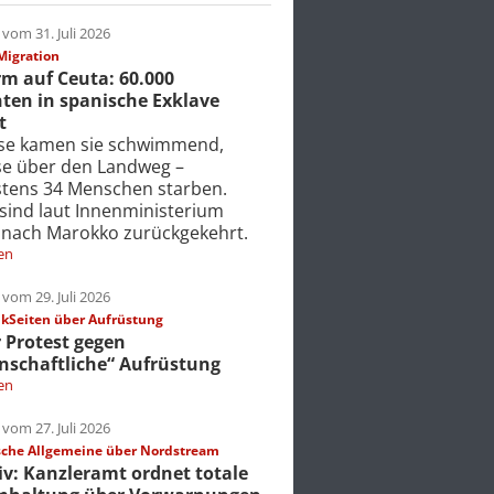
vom 31. Juli 2026
Migration
m auf Ceuta: 60.000
ten in spanische Exklave
t
ise kamen sie schwimmend,
ise über den Landweg –
tens 34 Menschen starben.
 sind laut Innenministerium
 nach Marokko zurückgekehrt.
en
vom 29. Juli 2026
Seiten über Aufrüstung
r Protest gegen
nschaftliche“ Aufrüstung
en
vom 27. Juli 2026
che Allgemeine über Nordstream
iv: Kanzleramt ordnet totale