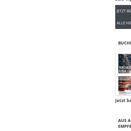
JETZT B
ALLE HE
BUCH
Jetzt b
AUS A
EMPF