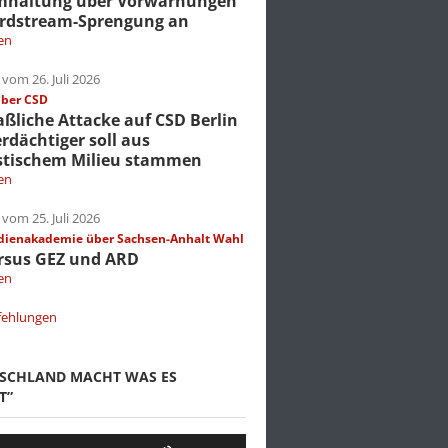
mhaltung über Vorwarnungen
rdstream-Sprengung an
en
vom 26. Juli 2026
über CSD
liche Attacke auf CSD Berlin
erdächtiger soll aus
stischem Milieu stammen
en
vom 25. Juli 2026
dienakademie über Sachsen-Anhalt Wahl
rsus GEZ und ARD
en
fehlungen
TSCHLAND MACHT WAS ES
T”
Pfeiltasten