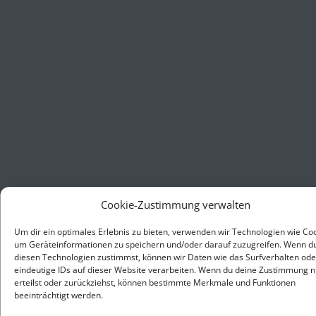
Cookie-Zustimmung verwalten
Um dir ein optimales Erlebnis zu bieten, verwenden wir Technologien wie Coo
um Geräteinformationen zu speichern und/oder darauf zuzugreifen. Wenn d
diesen Technologien zustimmst, können wir Daten wie das Surfverhalten ode
eindeutige IDs auf dieser Website verarbeiten. Wenn du deine Zustimmung n
erteilst oder zurückziehst, können bestimmte Merkmale und Funktionen
beeinträchtigt werden.