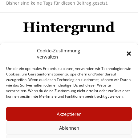
Bisher sind keine Tags für diesen Beitrag gesetzt.
Cookie-Zustimmung
verwalten
Impressum
Datenschutzerklärung
Disclaimer
Um dir ein optimales Erlebnis zu bieten, verwenden wir Technologien wie
Mehr
Cookies, um Geräteinformationen zu speichern und/oder darauf
zuzugreifen. Wenn du diesen Technologien zustimmst, können wir Daten
wie das Surfverhalten oder eindeutige IDs auf dieser Website
© Copyright Hintergrund.de, 2015 - 2026
verarbeiten. Wenn du deine Zustimmung nicht erteilst oder zurückziehst,
können bestimmte Merkmale und Funktionen beeinträchtigt werden.
Zum Newsletter jetzt kostenlos
×
anmelden
Akzeptieren
GUTER JOURNALISMUS
erscheint ca. alle 4 Wochen
KOSTET GELD
Ablehnen
E-Mail