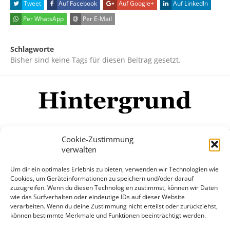
Tweet
Auf Facebook
Auf Google+
Auf LinkedIn
Per WhatsApp
Per E-Mail
Schlagworte
Bisher sind keine Tags für diesen Beitrag gesetzt.
Cookie-Zustimmung
verwalten
Impressum
Datenschutzerklärung
Disclaimer
Um dir ein optimales Erlebnis zu bieten, verwenden wir Technologien wie
Mehr
Cookies, um Geräteinformationen zu speichern und/oder darauf
zuzugreifen. Wenn du diesen Technologien zustimmst, können wir Daten
wie das Surfverhalten oder eindeutige IDs auf dieser Website
© Copyright Hintergrund.de, 2015 - 2026
verarbeiten. Wenn du deine Zustimmung nicht erteilst oder zurückziehst,
können bestimmte Merkmale und Funktionen beeinträchtigt werden.