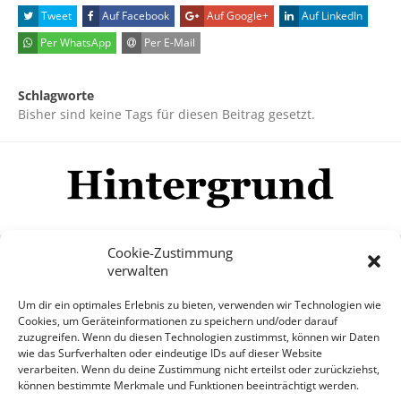
Tweet
Auf Facebook
Auf Google+
Auf LinkedIn
Per WhatsApp
Per E-Mail
Schlagworte
Bisher sind keine Tags für diesen Beitrag gesetzt.
Cookie-Zustimmung
verwalten
Impressum
Datenschutzerklärung
Disclaimer
Um dir ein optimales Erlebnis zu bieten, verwenden wir Technologien wie
Mehr
Cookies, um Geräteinformationen zu speichern und/oder darauf
zuzugreifen. Wenn du diesen Technologien zustimmst, können wir Daten
wie das Surfverhalten oder eindeutige IDs auf dieser Website
© Copyright Hintergrund.de, 2015 - 2026
verarbeiten. Wenn du deine Zustimmung nicht erteilst oder zurückziehst,
können bestimmte Merkmale und Funktionen beeinträchtigt werden.