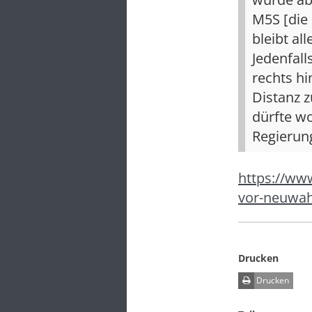
M5S [die
bleibt al
Jedenfal
rechts hi
Distanz z
dürfte wo
Regierun
https://www
vor-neuwah
Drucken
Drucken