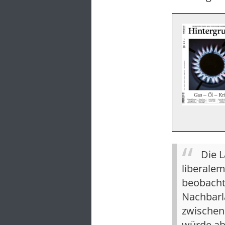
Die L
liberale
beobachte
Nachbarla
zwischen
würde ab