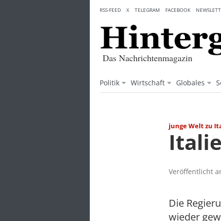
Skip
RSS-FEED
X
TELEGRAM
FACEBOOK
NEWSLETT
to
content
Das Nachrichtenmagazin
Politik
Wirtschaft
Globales
S
junge Welt zu It
Ital
Veröffentlicht 
Die Regieru
wieder gewä