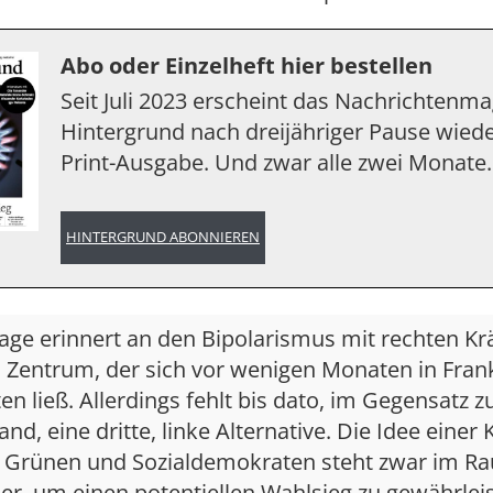
Abo oder Einzelheft hier bestellen
Seit Juli 2023 erscheint das Nachrichtenm
Hintergrund nach dreijähriger Pause wiede
Print-Ausgabe. Und zwar alle zwei Monate.
HINTERGRUND ABONNIEREN
age erinnert an den Bipolarismus mit rechten Kr
m Zentrum, der sich vor wenigen Monaten in Fran
n ließ. Allerdings fehlt bis dato, im Gegensatz 
nd, eine dritte, linke Alternative. Die Idee einer 
 Grünen und Sozialdemokraten steht zwar im R
er, um einen potentiellen Wahlsieg zu gewährlei