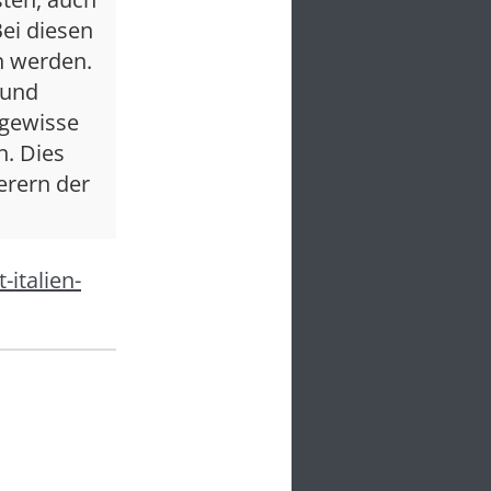
ei diesen
en werden.
 und
 gewisse
n. Dies
erern der
italien-