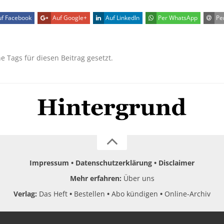
f Facebook
Auf Google+
Auf LinkedIn
Per WhatsApp
Per
ne Tags für diesen Beitrag gesetzt.
Impressum
Datenschutzerklärung
Disclaimer
Mehr erfahren:
Über uns
Verlag:
Das Heft
Bestellen
Abo kündigen
Online-Archiv