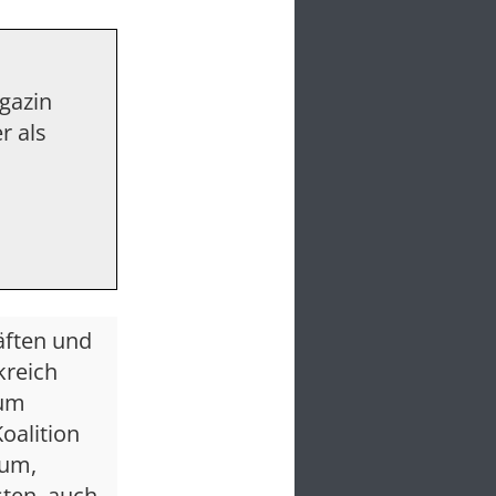
agazin
r als
äften und
kreich
zum
Koalition
aum,
sten, auch