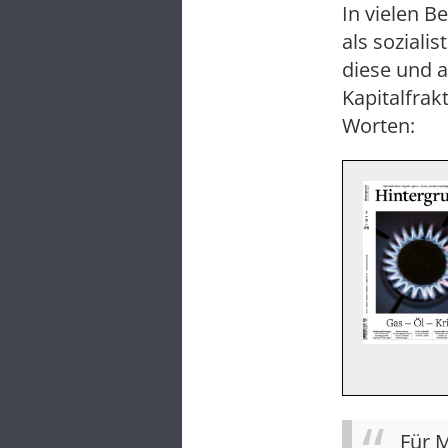
In vielen B
als soziali
diese und 
Kapitalfrak
Worten:
Für 