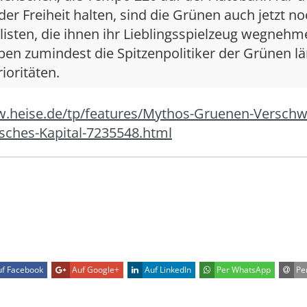
 der Freiheit halten, sind die Grünen auch jetzt n
isten, die ihnen ihr Lieblingsspielzeug wegnehm
en zumindest die Spitzenpolitiker der Grünen lä
ioritäten.
w.heise.de/tp/features/Mythos-Gruenen-Versch
sches-Kapital-7235548.html
f Facebook
Auf Google+
Auf LinkedIn
Per WhatsApp
Per