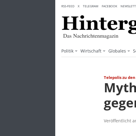
Skip
RSS-FEED
X
TELEGRAM
FACEBOOK
NEWSLETT
to
content
Das Nachrichtenmagazin
Politik
Wirtschaft
Globales
S
Telepolis zu de
Myth
gege
Veröffentlicht 