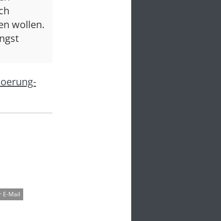
och
en wollen.
ngst
woerung-
 E-Mail