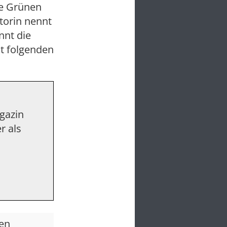
ie Grünen
utorin nennt
nnt die
it folgenden
agazin
r als
den