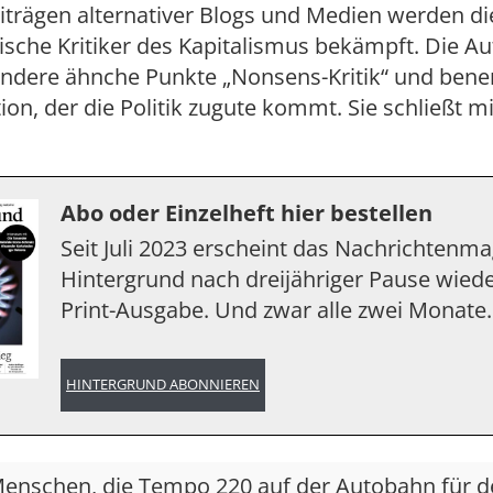
eiträgen alternativer Blogs und Medien werden d
stische Kritiker des Kapitalismus bekämpft. Die A
andere ähnche Punkte „Nonsens-Kritik“ und bene
tion, der die Politik zugute kommt. Sie schließt m
Abo oder Einzelheft hier bestellen
Seit Juli 2023 erscheint das Nachrichtenm
Hintergrund nach dreijähriger Pause wiede
Print-Ausgabe. Und zwar alle zwei Monate.
HINTERGRUND ABONNIEREN
Menschen, die Tempo 220 auf der Autobahn für 