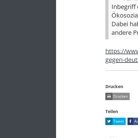
Inbegriff
Ökosozial
Dabei hab
andere Pr
https://ww
gegen-deut
Drucken
Drucken
Teilen
Tweet
Au