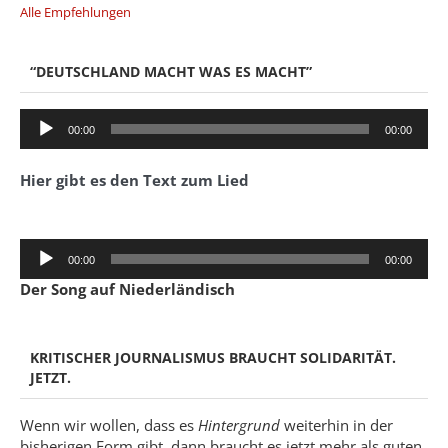
Alle Empfehlungen
“DEUTSCHLAND MACHT WAS ES MACHT”
Audio-
00:00
00:00
Player
Hier gibt es den Text zum Lied
Audio-
00:00
00:00
Player
Der Song auf Niederländisch
KRITISCHER JOURNALISMUS BRAUCHT SOLIDARITÄT.
JETZT.
Wenn wir wollen, dass es
Hintergrund
weiterhin in der
bisherigen Form gibt, dann braucht es jetzt mehr als guten