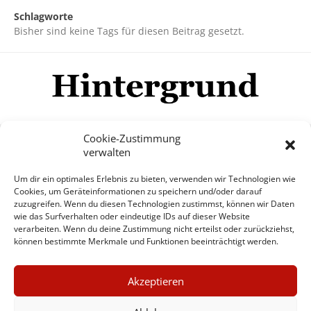
Schlagworte
Bisher sind keine Tags für diesen Beitrag gesetzt.
Cookie-Zustimmung
verwalten
Impressum
Datenschutzerklärung
Disclaimer
Um dir ein optimales Erlebnis zu bieten, verwenden wir Technologien wie
Mehr
Cookies, um Geräteinformationen zu speichern und/oder darauf
zuzugreifen. Wenn du diesen Technologien zustimmst, können wir Daten
wie das Surfverhalten oder eindeutige IDs auf dieser Website
© Copyright Hintergrund.de, 2015 - 2026
verarbeiten. Wenn du deine Zustimmung nicht erteilst oder zurückziehst,
können bestimmte Merkmale und Funktionen beeinträchtigt werden.
Zum Newsletter jetzt kostenlos
×
anmelden
Akzeptieren
GUTER JOURNALISMUS
erscheint ca. alle 4 Wochen
KOSTET GELD