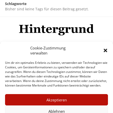
Schlagworte
Bisher sind keine Tags für diesen Beitrag gesetzt.
Cookie-Zustimmung
verwalten
Impressum
Datenschutzerklärung
Disclaimer
Um dir ein optimales Erlebnis zu bieten, verwenden wir Technologien wie
Mehr
Cookies, um Geräteinformationen zu speichern und/oder darauf
zuzugreifen. Wenn du diesen Technologien zustimmst, können wir Daten
wie das Surfverhalten oder eindeutige IDs auf dieser Website
© Copyright Hintergrund.de, 2015 - 2026
verarbeiten. Wenn du deine Zustimmung nicht erteilst oder zurückziehst,
können bestimmte Merkmale und Funktionen beeinträchtigt werden.
Zum Newsletter jetzt kostenlos
×
anmelden
Akzeptieren
GUTER JOURNALISMUS
erscheint ca. alle 4 Wochen
KOSTET GELD
Ablehnen