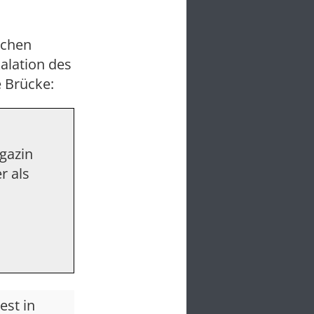
schen
alation des
e Brücke:
agazin
r als
est in