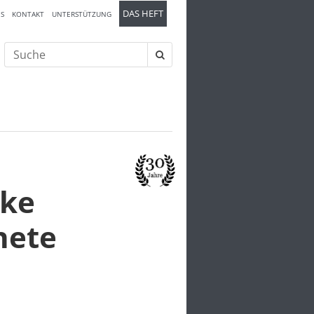
DAS HEFT
S
KONTAKT
UNTERSTÜTZUNG
Suche
nach:
cke
nete