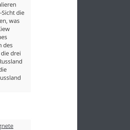
lieren
Sicht die
en, was
Kiew
nes
n des
die drei
 Russland
die
Russland
gnete