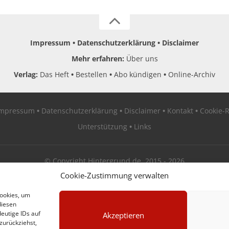
Impressum
Datenschutzerklärung
Disclaimer
Mehr erfahren:
Über uns
Verlag:
Das Heft
Bestellen
Abo kündigen
Online-Archiv
Impressum
Datenschutzerklärung
Disclaimer
Kontakt
Cookie-R
Unterstützung
Links
© Copyright Hintergrund.de, 2015 - 2026
Cookie-Zustimmung verwalten
Zum Newsletter jetzt kostenlos anmelden
Cookies, um
diesen
erscheint ca. alle 4 Wochen
eutige IDs auf
Akzeptieren
zurückziehst,
E-Mail