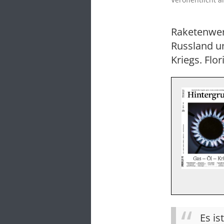
Raketenwerf
Russland un
Kriegs. Flo
Es is