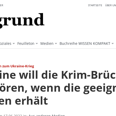
ER
STARTSEITE
ÜBER UN
oziales
Feuilleton
Medien
Buchreihe WISSEN KOMPAKT
n zum Ukraine-Krieg
ine will die Krim-Brü
tören, wenn die geeig
en erhält
am 17.06.2022 in:
Aus anderen Medien