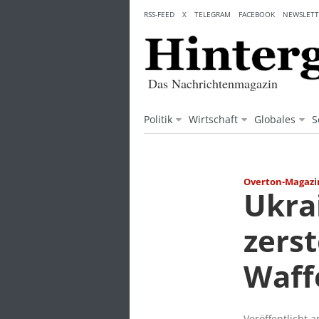
Skip
RSS-FEED
X
TELEGRAM
FACEBOOK
NEWSLETT
to
content
Das Nachrichtenmagazin
Politik
Wirtschaft
Globales
S
Overton-Magazi
Ukra
zers
Waff
Veröffentlicht 