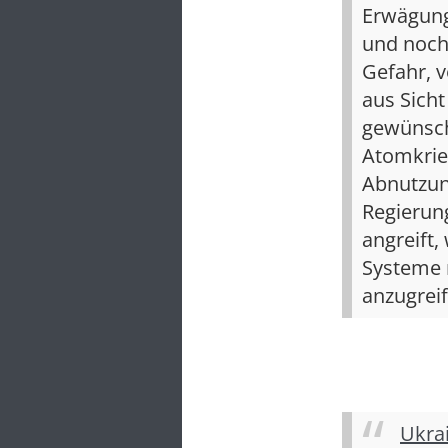
Erwägung 
und noch
Gefahr, 
aus Sich
gewünsch
Atomkrie
Abnutzung
Regierung
angreift,
Systeme 
anzugreif
Ukrai