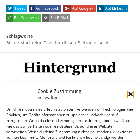
Tweet
Auf Facebook
Auf Google+
Auf LinkedIn
Per WhatsApp
Per E-Mail
Schlagworte
Bisher sind keine Tags für diesen Beitrag gesetzt.
Cookie-Zustimmung
verwalten
Impressum
Datenschutzerklärung
Disclaimer
Um dir ein optimales Erlebnis zu bieten, verwenden wir Technologien wie
Mehr
Cookies, um Geräteinformationen zu speichern und/oder darauf
zuzugreifen. Wenn du diesen Technologien zustimmst, können wir Daten
wie das Surfverhalten oder eindeutige IDs auf dieser Website
© Copyright Hintergrund.de, 2015 - 2026
verarbeiten. Wenn du deine Zustimmung nicht erteilst oder zurückziehst,
können bestimmte Merkmale und Funktionen beeinträchtigt werden.