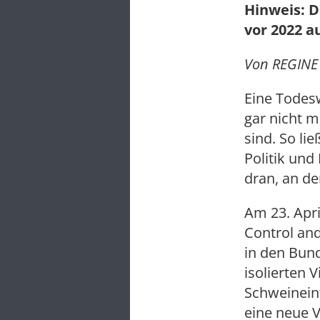
Hinweis: D
vor 2022 a
Von REGINE 
Eine Todeswe
gar nicht 
sind. So li
Politik und
dran, an d
Am 23. Apri
Control and
in den Bund
isolierten 
Schweineinf
eine neue V