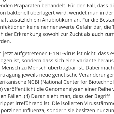
nden Präparaten behandelt. Für den Fall, dass d
ion bakteriell überlagert wird, wendet man in der
aft zusätzlich ein Antibiotikum an. Für die Bestä
infektionen keine nennenswerte Gefahr dar, die 
h der Erkrankung sowohl zur Zucht als auch zum
rden.
jetzt aufgetretenen H1N1-Virus ist nicht, dass e
gen ist, sondern dass sich eine Variante heraus
n Mensch zu Mensch übertragbar ist. Dabei mach
ertragung jeweils neue genetische Veränderunge
rikanische NCBI (National Center for Biotechno
) veröffentlicht die Genomanalysen einer Reihe 
en Fällen. (4) Daran sieht man, dass der Begriff
ippe“ irreführend ist. Die isolierten Virusstämm
 porzinen Influenza, sondern sie besitzen nur zum