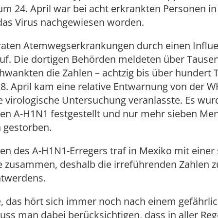
zum 24. April war bei acht erkrankten Personen in
das Virus nachgewiesen worden.
 traten Atemwegserkrankungen durch einen Influe
uf. Die dortigen Behörden meldeten über Tausend
hwankten die Zahlen – achtzig bis über hundert 
8. April kam eine relative Entwarnung von der W
 virologische Untersuchung veranlasste. Es wur
ten A-H1N1 festgestellt und nur mehr sieben Me
 gestorben.
en des A-H1N1-Erregers traf in Mexiko mit einer
e zusammen, deshalb die irreführenden Zahlen z
twerdens.
, das hört sich immer noch nach einem gefährli
ss man dabei berücksichtigen, dass in aller Rege