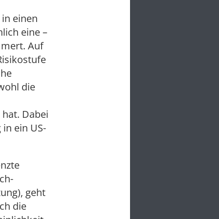
 in einen
lich eine –
mmert. Auf
Risikostufe
che
wohl die
 hat. Dabei
 in ein US-
enzte
ch-
ung), geht
ch die