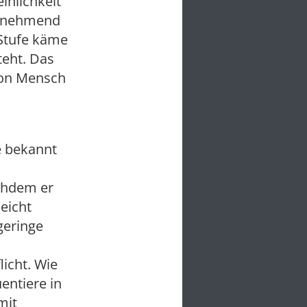
inlichkeit
 zunehmend
 Stufe käme
teht. Das
von Mensch
e bekannt
achdem er
leicht
geringe
icht. Wie
entiere in
mit