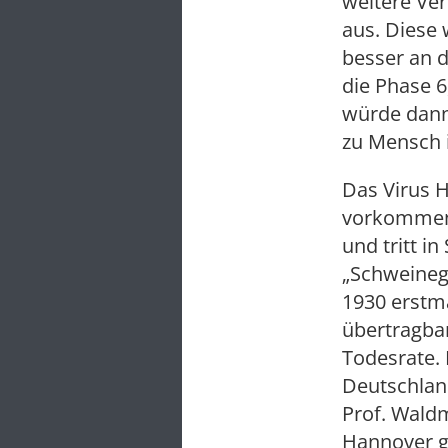
weitere Ve
aus. Diese 
besser an 
die Phase 6
würde dan
zu Mensch 
Das Virus H
vorkommend
und tritt 
„Schweinegr
1930 erstma
übertragbar
Todesrate. 
Deutschland
Prof. Waldm
Hannover g