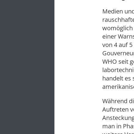
Medien und 
rauschhafte
womöglich 
einer Warns
von 4 auf 5
Gouverneur
WHO seit ge
labortechn
handelt es 
amerikanis
Während di
Auftreten 
Ansteckung
man in Pha