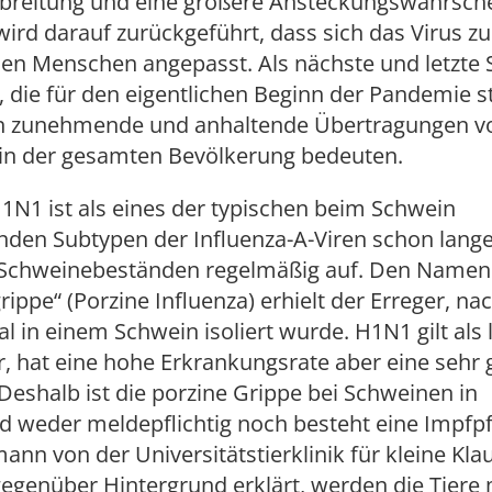
rbreitung und eine größere Ansteckungswahrsche
wird darauf zurückgeführt, dass sich das Virus
den Menschen angepasst. Als nächste und letzte
, die für den eigentlichen Beginn der Pandemie s
n zunehmende und anhaltende Übertragungen 
in der gesamten Bevölkerung bedeuten.
1N1 ist als eines der typischen beim Schwein
en Subtypen der Influenza-A-Viren schon lang
in Schweinebeständen regelmäßig auf. Den Namen
ippe“ (Porzine Influenza) erhielt der Erreger, n
l in einem Schwein isoliert wurde. H1N1 gilt als 
, hat eine hohe Erkrankungsrate aber eine sehr 
Deshalb ist die porzine Grippe bei Schweinen in
 weder meldepflichtig noch besteht eine Impfpfl
ann von der Universitätstierklinik für kleine Klau
egenüber Hintergrund erklärt, werden die Tiere 