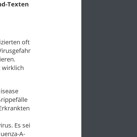
und-Texten
izierten oft
Virusgefahr
ieren.
 wirklich
Disease
rippefälle
 Erkrankten
rus. Es sei
luenza-A-