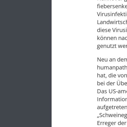
fiebersenke
Virusinfekt
Landwirtsch
diese Virus
können nac
genutzt we
Neu an dem 
humanpatho
hat, die vo
bei der Üb
Das US-ame
Information
aufgetreten
„Schweinegr
Erreger der