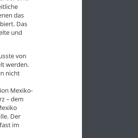
itliche
denen das
biert. Das
elte und
musste von
lt werden.
n nicht
gion Mexiko-
rz – dem
Mexiko
lle. Der
fast im