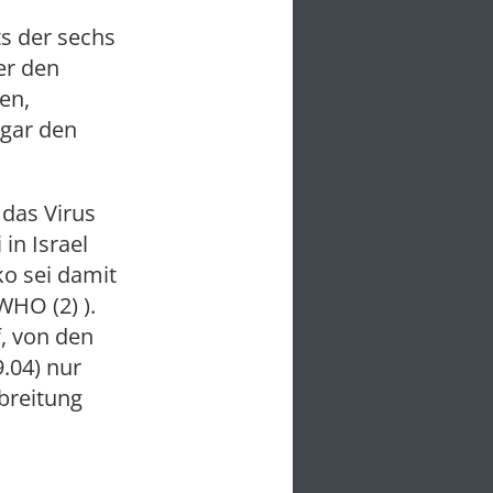
s der sechs
er den
en,
ogar den
 das Virus
in Israel
o sei damit
WHO (2) ).
, von den
.04) nur
breitung