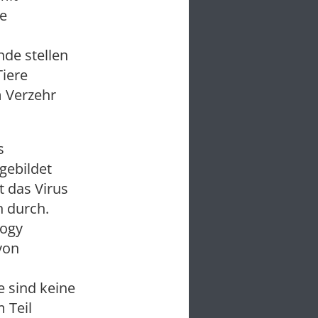
ie
nde stellen
Tiere
 Verzehr
s
gebildet
t das Virus
n durch.
logy
von
e sind keine
 Teil