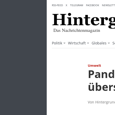
Skip
RSS-FEED
X
TELEGRAM
FACEBOOK
NEWSLETT
to
content
Das Nachrichtenmagazin
Politik
Wirtschaft
Globales
S
Umwelt
Pand
über
Von Hintergrund