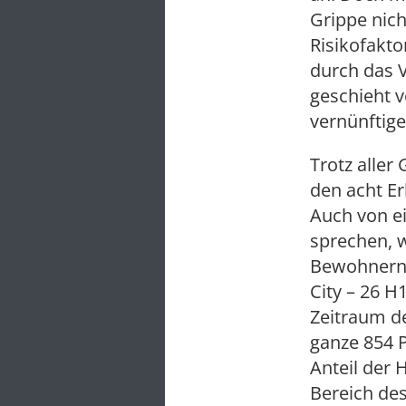
Grippe nich
Risikofakto
durch das 
geschieht v
vernünftige
Trotz aller
den acht Er
Auch von e
sprechen, 
Bewohnern M
City – 26 
Zeitraum d
ganze 854 P
Anteil der
Bereich de