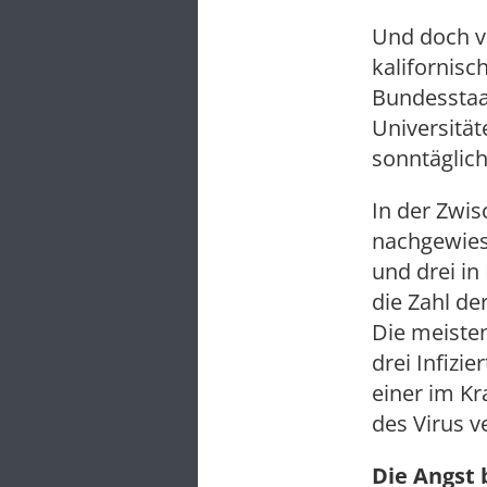
Und doch v
kalifornisc
Bundesstaat
Universität
sonntäglich
In der Zwis
nachgewiese
und drei i
die Zahl de
Die meisten
drei Infizi
einer im Kr
des Virus v
Die Angst 