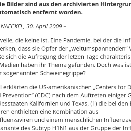
ie Bilder sind aus den archivierten Hintergr
utomatisch entfernt worden.
NAECKEL, 30. April 2009 –
lle, die keine ist. Eine Pandemie, bei der die Inf
merken, dass sie Opfer der „weltumspannenden“ 
eße sich die Aufregung der letzen Tage charakteris
 Medien haben ihr Thema gefunden. Doch was ist
er sogenannten Schweinegrippe?
l erklärten die US-amerikanischen „Centers for 
 Prevention“ (CDC) nach dem Auftreten einiger G
esstaaten Kalifornien und Texas, (1) die bei den
Viren enthielten eine Kombination aus
luenzaviren und einem menschlichen Influenzavi
ariante des Subtyp H1N1 aus der Gruppe der Inf