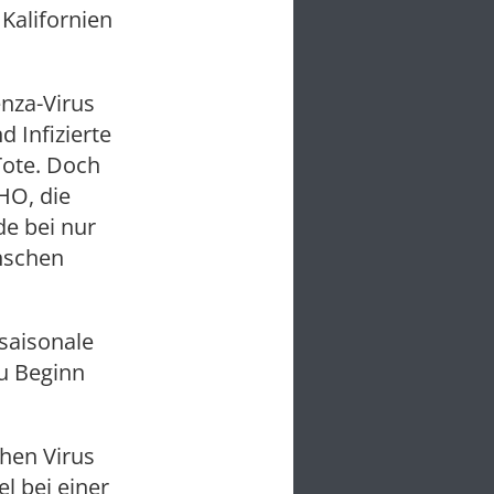
 Kalifornien
nza-Virus
 Infizierte
Tote. Doch
HO, die
de bei nur
nschen
 saisonale
u Beginn
chen Virus
l bei einer