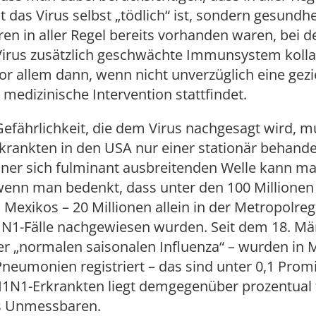
t das Virus selbst „tödlich“ ist, sondern gesundhe
ren in aller Regel bereits vorhanden waren, bei 
Virus zusätzlich geschwächte Immunsystem kolla
or allem dann, wenn nicht unverzüglich eine gezi
 medizinische Intervention stattfindet.
 Gefährlichkeit, die dem Virus nachgesagt wird, 
krankten in den USA nur einer stationär behande
iner sich fulminant ausbreitenden Welle kann ma
wenn man bedenkt, dass unter den 100 Millionen
exikos – 20 Millionen allein in der Metropolre
H1N1-Fälle nachgewiesen wurden. Seit dem 18. Mä
er „normalen saisonalen Influenza“ – wurden in 
neumonien registriert – das sind unter 0,1 Promi
 H1N1-Erkrankten liegt demgegenüber prozentual 
s Unmessbaren.