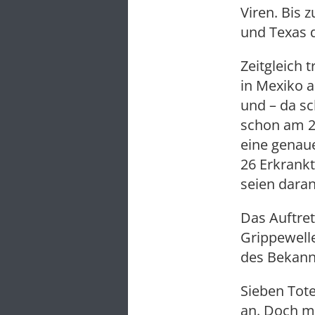
Viren. Bis 
und Texas 
Zeitgleich
in Mexiko a
und – da sc
schon am 2
eine genaue
26 Erkrank
seien daran
Das Auftret
Grippewell
des Bekann
Sieben Tote
an. Doch mu