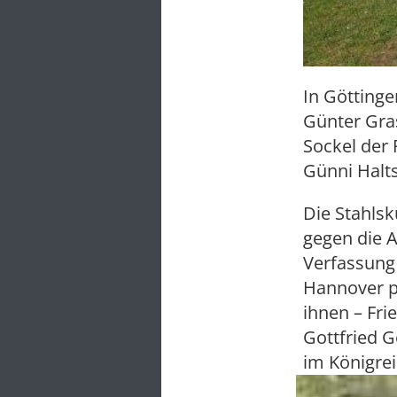
In Götting
Günter Gras
Sockel der 
Günni Halts
Die Stahlsk
gegen die 
Verfassung
Hannover pr
ihnen – Fr
Gottfried G
im Königrei