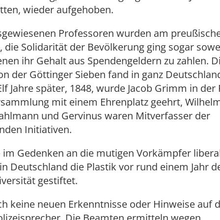
tten, wieder aufgehoben.
usgewiesenen Professoren wurden am preußisch
die Solidarität der Bevölkerung ging sogar sowe
nen ihr Gehalt aus Spendengeldern zu zahlen. D
on der Göttinger Sieben fand in ganz Deutschland
lf Jahre später, 1848, wurde Jacob Grimm in der 
rsammlung mit einem Ehrenplatz geehrt, Wilhel
Dahlmann und Gervinus waren Mitverfasser der
den Initiativen.
e im Gedenken an die mutigen Vorkämpfer libera
n Deutschland die Plastik vor rund einem Jahr d
ersität gestiftet.
h keine neuen Erkenntnisse oder Hinweise auf d
olizeisprecher. Die Beamten ermitteln wegen