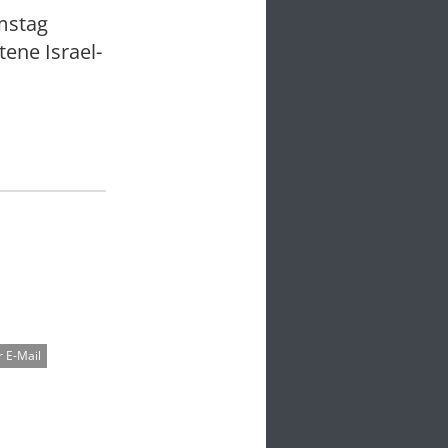
mstag
ene Israel-
 E-Mail