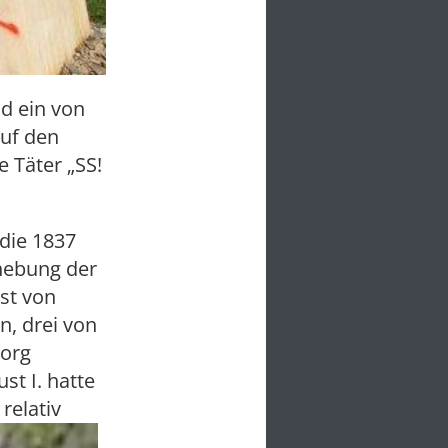
d ein von
Auf den
 Täter „SS!
 die 1837
hebung der
st von
n, drei von
eorg
st I. hatte
e
relativ