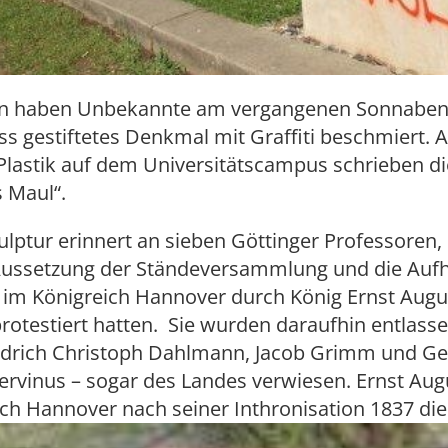
en haben Unbekannte am vergangenen Sonnaben
s gestiftetes Denkmal mit Graffiti beschmiert. 
Plastik auf dem Universitätscampus schrieben die
 Maul“.
ulptur erinnert an sieben Göttinger Professoren,
Aussetzung der Ständeversammlung und die Auf
 im Königreich Hannover durch König Ernst Augu
otestiert hatten. Sie wurden daraufhin entlasse
iedrich Christoph Dahlmann, Jacob Grimm und G
ervinus – sogar des Landes verwiesen. Ernst Augu
ch Hannover nach seiner Inthronisation 1837 di