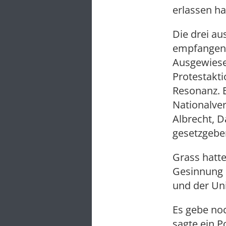
erlassen ha
Die drei a
empfangen, 
Ausgewiese
Protestakti
Resonanz. E
Nationalve
Albrecht, 
gesetzgeben
Grass hatt
Gesinnung i
und der Univ
Es gebe noc
sagte ein P