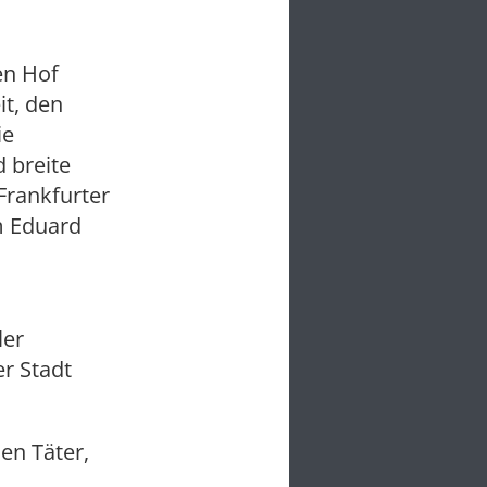
en Hof
it, den
ie
 breite
Frankfurter
m Eduard
ler
er Stadt
en Täter,