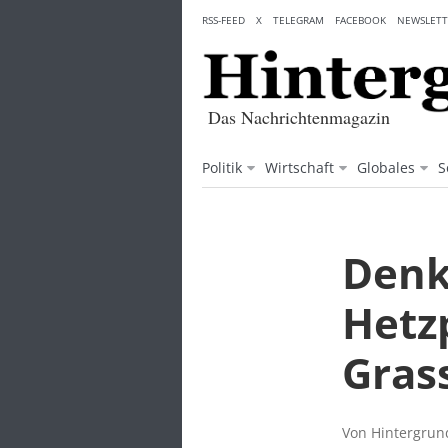
Skip
RSS-FEED
X
TELEGRAM
FACEBOOK
NEWSLETT
to
content
Das Nachrichtenmagazin
Politik
Wirtschaft
Globales
S
Denk
Hetz
Gras
Von Hintergrund