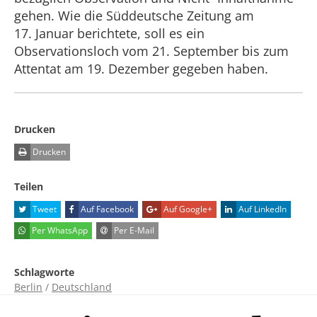
gehen. Wie die Süddeutsche Zeitung am
17. Januar
berichtete, soll es ein
Observationsloch vom
21. ​September
bis zum
Attentat am
19.​ Dezember
gegeben haben.
Drucken
Drucken
Teilen
Tweet
Auf Facebook
Auf Google+
Auf LinkedIn
Per WhatsApp
Per E-Mail
Schlagworte
Berlin
/
Deutschland