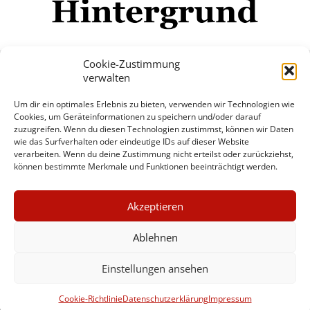
Cookie-Zustimmung
verwalten
Impressum
Datenschutzerklärung
Disclaimer
Um dir ein optimales Erlebnis zu bieten, verwenden wir Technologien wie
Mehr
Cookies, um Geräteinformationen zu speichern und/oder darauf
zuzugreifen. Wenn du diesen Technologien zustimmst, können wir Daten
wie das Surfverhalten oder eindeutige IDs auf dieser Website
© Copyright Hintergrund.de, 2015 - 2026
verarbeiten. Wenn du deine Zustimmung nicht erteilst oder zurückziehst,
können bestimmte Merkmale und Funktionen beeinträchtigt werden.
Zum Newsletter jetzt kostenlos
×
anmelden
Akzeptieren
GUTER JOURNALISMUS
erscheint ca. alle 4 Wochen
KOSTET GELD
Ablehnen
E-Mail
Einstellungen ansehen
UNTERSTÜTZEN SIE
HINTERGRUND
Anmelden
Cookie-Richtlinie
Datenschutzerklärung
Impressum