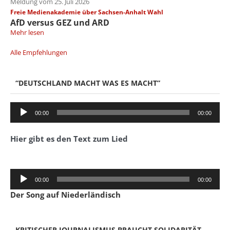
Meldung vom 25. Juli 2026
Freie Medienakademie über Sachsen-Anhalt Wahl
AfD versus GEZ und ARD
Mehr lesen
Alle Empfehlungen
“DEUTSCHLAND MACHT WAS ES MACHT”
Audio-
00:00
00:00
Player
Hier gibt es den Text zum Lied
Audio-
00:00
00:00
Player
Der Song auf Niederländisch
KRITISCHER JOURNALISMUS BRAUCHT SOLIDARITÄT.