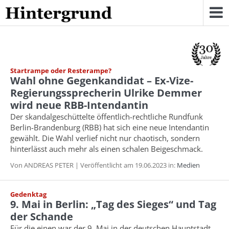
Skip
to
content
Startrampe oder Resterampe?
Wahl ohne Gegenkandidat – Ex-Vize-
Regierungssprecherin Ulrike Demmer
wird neue RBB-Intendantin
Der skandalgeschüttelte öffentlich-rechtliche Rundfunk
Berlin-Brandenburg (RBB) hat sich eine neue Intendantin
gewählt. Die Wahl verlief nicht nur chaotisch, sondern
hinterlässt auch mehr als einen schalen Beigeschmack.
Von ANDREAS PETER | Veröffentlicht am 19.06.2023 in:
Medien
Gedenktag
9. Mai in Berlin: „Tag des Sieges“ und Tag
der Schande
Für die einen war der 9. Mai in der deutschen Hauptstadt