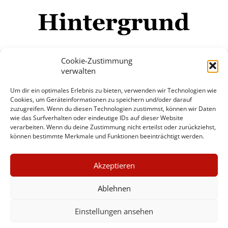
Cookie-Zustimmung
verwalten
Impressum
Datenschutzerklärung
Disclaimer
Um dir ein optimales Erlebnis zu bieten, verwenden wir Technologien wie
Mehr
Cookies, um Geräteinformationen zu speichern und/oder darauf
zuzugreifen. Wenn du diesen Technologien zustimmst, können wir Daten
wie das Surfverhalten oder eindeutige IDs auf dieser Website
© Copyright Hintergrund.de, 2015 - 2026
verarbeiten. Wenn du deine Zustimmung nicht erteilst oder zurückziehst,
können bestimmte Merkmale und Funktionen beeinträchtigt werden.
Zum Newsletter jetzt kostenlos
×
anmelden
Akzeptieren
GUTER JOURNALISMUS
erscheint ca. alle 4 Wochen
KOSTET GELD
Ablehnen
E-Mail
Einstellungen ansehen
UNTERSTÜTZEN SIE
HINTERGRUND
Anmelden