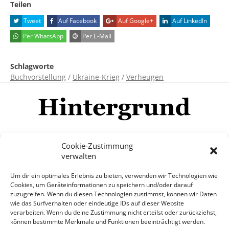
Teilen
Tweet
Auf Facebook
Auf Google+
Auf LinkedIn
Per WhatsApp
Per E-Mail
Schlagworte
Buchvorstellung
/
Ukraine-Krieg
/
Verheugen
Cookie-Zustimmung
verwalten
Impressum
Datenschutzerklärung
Disclaimer
Um dir ein optimales Erlebnis zu bieten, verwenden wir Technologien wie
Mehr
Cookies, um Geräteinformationen zu speichern und/oder darauf
zuzugreifen. Wenn du diesen Technologien zustimmst, können wir Daten
wie das Surfverhalten oder eindeutige IDs auf dieser Website
© Copyright Hintergrund.de, 2015 - 2026
verarbeiten. Wenn du deine Zustimmung nicht erteilst oder zurückziehst,
können bestimmte Merkmale und Funktionen beeinträchtigt werden.