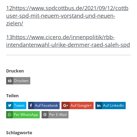
12
https://www.spdcottbus.de/2021/09/12/cottb
user-spd-mit-neuem-vorstand-und-neuen-
zielen/
13
https://www.cicero.de/innenpolitik/rbb-
intendantenwahl-ulrike-demmer-raed-saleh-spd
Drucken
Drucken
Teilen
Tweet
Auf Facebook
Auf Google+
Auf LinkedIn
Per WhatsApp
Per E-Mail
Schlagworte