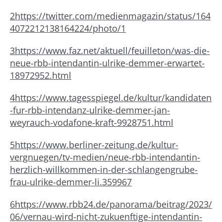
2
https://twitter.com/medienmagazin/status/164
4072212138164224/photo/1
3
https://www.faz.net/aktuell/feuilleton/was-die-
neue-rbb-intendantin-ulrike-demmer-erwartet-
18972952.html
4
https://www.tagesspiegel.de/kultur/kandidaten
-fur-rbb-intendanz-ulrike-demmer-jan-
weyrauch-vodafone-kraft-9928751.html
5
https://www.berliner-zeitung.de/kultur-
vergnuegen/tv-medien/neue-rbb-intendantin-
herzlich-willkommen-in-der-schlangengrube-
frau-ulrike-demmer-li.359967
6
https://www.rbb24.de/panorama/beitrag/2023/
06/vernau-wird-nicht-zukuenftige-intendantin-