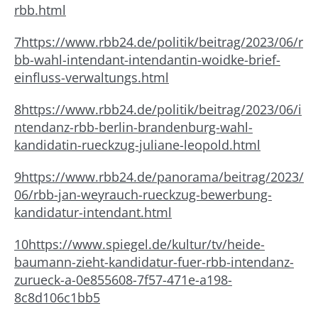
rbb.html
7
https://www.rbb24.de/politik/beitrag/2023/06/r
bb-wahl-intendant-intendantin-woidke-brief-
einfluss-verwaltungs.html
8
https://www.rbb24.de/politik/beitrag/2023/06/i
ntendanz-rbb-berlin-brandenburg-wahl-
kandidatin-rueckzug-juliane-leopold.html
9
https://www.rbb24.de/panorama/beitrag/2023/
06/rbb-jan-weyrauch-rueckzug-bewerbung-
kandidatur-intendant.html
10
https://www.spiegel.de/kultur/tv/heide-
baumann-zieht-kandidatur-fuer-rbb-intendanz-
zurueck-a-0e855608-7f57-471e-a198-
8c8d106c1bb5