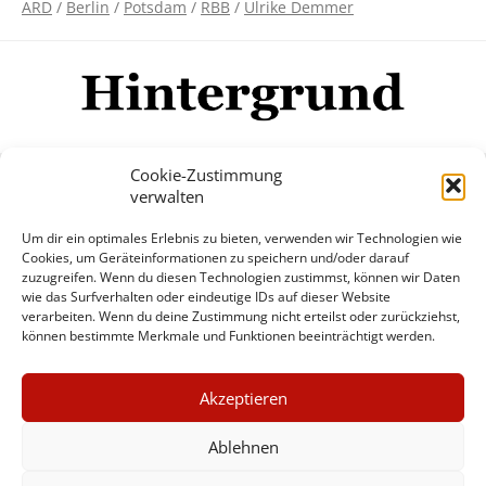
ARD
/
Berlin
/
Potsdam
/
RBB
/
Ulrike Demmer
Cookie-Zustimmung
verwalten
Impressum
Datenschutzerklärung
Disclaimer
Um dir ein optimales Erlebnis zu bieten, verwenden wir Technologien wie
Mehr
Cookies, um Geräteinformationen zu speichern und/oder darauf
zuzugreifen. Wenn du diesen Technologien zustimmst, können wir Daten
wie das Surfverhalten oder eindeutige IDs auf dieser Website
© Copyright Hintergrund.de, 2015 - 2026
verarbeiten. Wenn du deine Zustimmung nicht erteilst oder zurückziehst,
können bestimmte Merkmale und Funktionen beeinträchtigt werden.
Zum Newsletter jetzt kostenlos
×
anmelden
Akzeptieren
GUTER JOURNALISMUS
erscheint ca. alle 4 Wochen
KOSTET GELD
Ablehnen
E-Mail