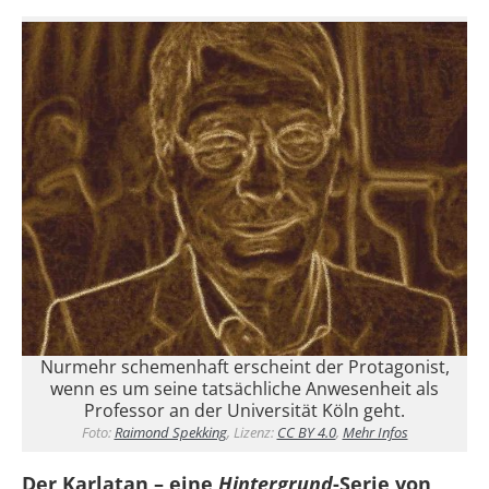
Nurmehr schemenhaft erscheint der Protagonist,
wenn es um seine tatsächliche Anwesenheit als
Professor an der Universität Köln geht.
Foto:
Raimond Spekking
, Lizenz:
CC BY 4.0
,
Mehr Infos
Der Karlatan – eine
Hintergrund
-Serie von