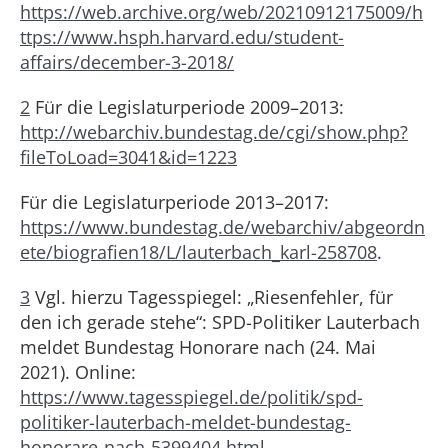
https://web.archive.org/web/20210912175009/h
ttps://www.hsph.harvard.edu/student-
affairs/december-3-2018/
2
Für die Legislaturperiode 2009–2013:
http://webarchiv.bundestag.de/cgi/show.php?
fileToLoad=3041&id=1223
Für die Legislaturperiode 2013–2017:
https://www.bundestag.de/webarchiv/abgeordn
ete/biografien18/L/lauterbach_karl-258708
.
3
Vgl. hierzu Tagesspiegel: „Riesenfehler, für
den ich gerade stehe“: SPD-Politiker Lauterbach
meldet Bundestag Honorare nach (24. Mai
2021). Online:
https://www.tagesspiegel.de/politik/spd-
politiker-lauterbach-meldet-bundestag-
honorare-nach-5399404.html
.