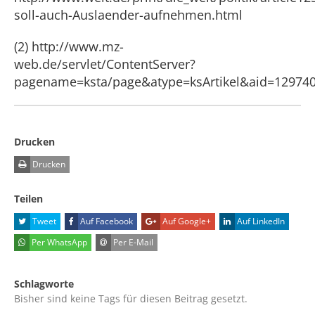
soll-auch-Auslaender-aufnehmen.html
(2) http://www.mz-
web.de/servlet/ContentServer?
pagename=ksta/page&atype=ksArtikel&aid=12974
Drucken
Drucken
Teilen
Tweet
Auf Facebook
Auf Google+
Auf LinkedIn
Per WhatsApp
Per E-Mail
Schlagworte
Bisher sind keine Tags für diesen Beitrag gesetzt.