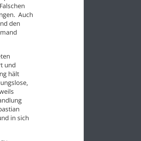
n Falschen
ungen. Auch
und den
iemand
eten
rt und
ng hält
nungslose,
weils
handlung
bastian
nd in sich