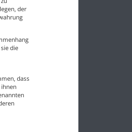
 zu
legen, der
rwahrung
sammenhang
sie die
ommen, dass
 ihnen
genannten
 deren