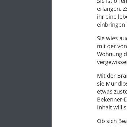
Sie ist off
erlangen. Z
ihr eine l
einbringen
Sie wies a
mit der von
Wohnung des
vergewisse
Mit der Br
sie Mundlo
etwas zust
Bekenner-DV
Inhalt will
Ob sich Bea