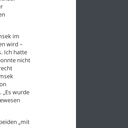
er
en
msek im
en wird –
. Ich hatte
onnte nicht
recht
Simsek
Von
n. „Es wurde
 gewesen
beiden „mit