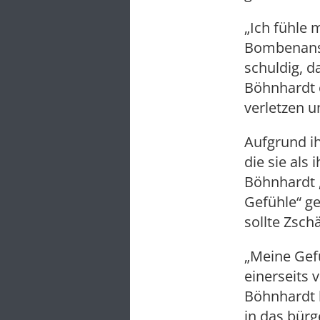
„Ich fühle 
Bombenansc
schuldig, d
Böhnhardt 
verletzen u
Aufgrund i
die sie als
Böhnhardt 
Gefühle“ g
sollte Zsch
„Meine Gef
einerseits 
Böhnhardt 
in das bür