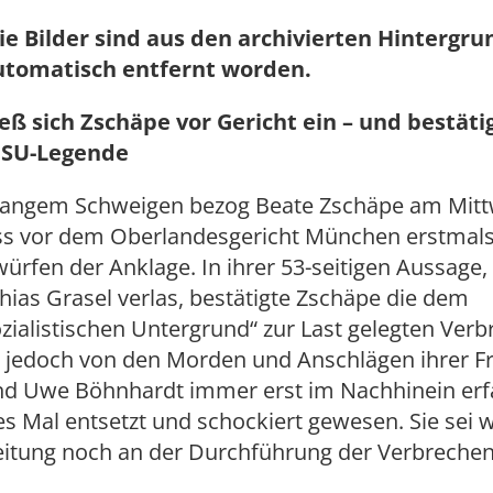
ie Bilder sind aus den archivierten Hintergr
utomatisch entfernt worden.
ieß sich Zschäpe vor Gericht ein – und bestäti
 NSU-Legende
langem Schweigen bezog Beate Zschäpe am Mit
s vor dem Oberlandesgericht München erstmals
ürfen der Anklage. In ihrer 53-seitigen Aussage, 
ias Grasel verlas, bestätigte Zschäpe die dem
zialistischen Untergrund“ zur Last gelegten Verb
e jedoch von den Morden und Anschlägen ihrer 
d Uwe Böhnhardt immer erst im Nachhinein erf
es Mal entsetzt und schockiert gewesen. Sie sei 
itung noch an der Durchführung der Verbrechen 