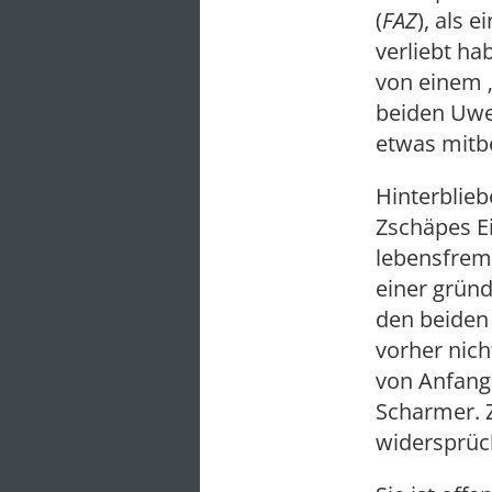
(
FAZ
), als 
verliebt h
von einem „
beiden Uwe
etwas mit
Hinterblie
Zschäpes Ei
lebensfremd
einer gründ
den beiden 
vorher nich
von Anfang 
Scharmer. Z
widersprüch