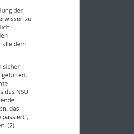
r
llung der
terwissen zu
lich
len
 alle dem
 sicher
 gefüttert.
mte
us des NSU
tzende
en, das
 passiert“,
n. (2)