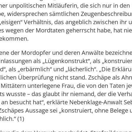
einer unpolitischen Mitläuferin, die sich nur in de
abe, widersprechen sämtlichen Zeugenbeschreib
eisigen“ Verhältnis, das angeblich zwischen ihr 
s wegen der Mordtaten geherrscht habe, hat n
bekommen.
bene der Mordopfer und deren Anwälte bezeichn
nlassungen als „Lügenkonstrukt“, als „konstruie
“, als „erbärmlich“ und „lächerlich“. „Die Erkläru
lichen Überprüfung nicht stand. Zschäpe als Ah
Mittätern unterlegene Frau, die von den Taten je
ts wusste – das glaubt ihr niemand, der die Ver
an besucht hat“, erklärte Nebenklage-Anwalt Se
schäpes Aussage sei „konstruiert, ohne Belege u
lich.“ (1)