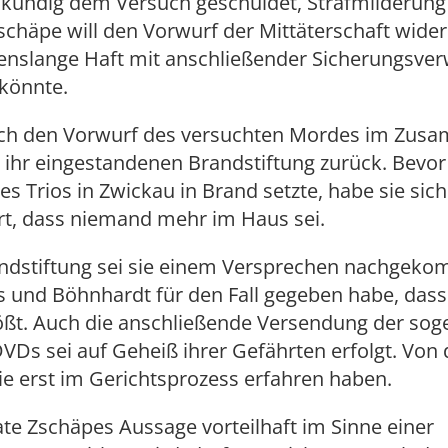
enkundig dem Versuch geschuldet, Strafmilderung
schäpe will den Vorwurf der Mittäterschaft wider
ebenslange Haft mit anschließender Sicherungsve
 könnte.
uch den Vorwurf des versuchten Mordes im Zu
 ihr eingestandenen Brandstiftung zurück. Bevor 
 Trios in Zwickau in Brand setzte, habe sie sich
rt, dass niemand mehr im Haus sei.
andstiftung sei sie einem Versprechen nachgek
s und Böhnhardt für den Fall gegeben habe, dass
ößt. Auch die anschließende Versendung der so
Ds sei auf Geheiß ihrer Gefährten erfolgt. Von
 sie erst im Gerichtsprozess erfahren haben.
te Zschäpes Aussage vorteilhaft im Sinne einer