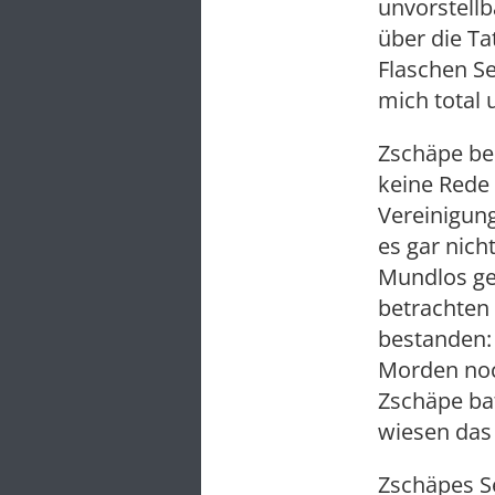
unvorstell
über die Ta
Flaschen Se
mich total 
Zschäpe bes
keine Rede 
Vereinigun
es gar nic
Mundlos ge
betrachten
bestanden:
Morden noch
Zschäpe bat
wiesen das
Zschäpes Se