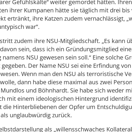
barer Gefühlskälte“ weiter gemordet hätten. Ihr
ten ihrer Kumpanen hätte sie täglich mit drei bis 
kt ertränkt, ihre Katzen zudem vernachlässigt, „
untypisch war”.
tritt zudem ihre NSU-Mitgliedschaft. „Es kann 
davon sein, dass ich ein Gründungsmitglied eine
g namens NSU gewesen sein soll.“ Eine solche G
ht gegeben. Der Name NSU sei eine Erfindung vo
wesen. Wenn man den NSU als terroristische Ve
 wolle, dann habe diese maximal aus zwei Perso
 Mundlos und Böhnhardt. Sie habe sich weder mi
 mit einem ideologischen Hintergrund identifizi
 die Hinterbliebenen der Opfer um Entschuldigu
 als unglaubwürdig zurück.
lbstdarstellung als „willensschwaches Kollatera