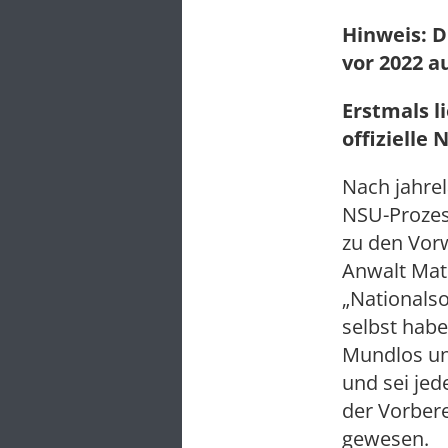
Hinweis: D
vor 2022 a
Erstmals l
offizielle
Nach jahre
NSU-Prozes
zu den Vorw
Anwalt Math
„Nationalso
selbst hab
Mundlos un
und sei jed
der Vorbere
gewesen.