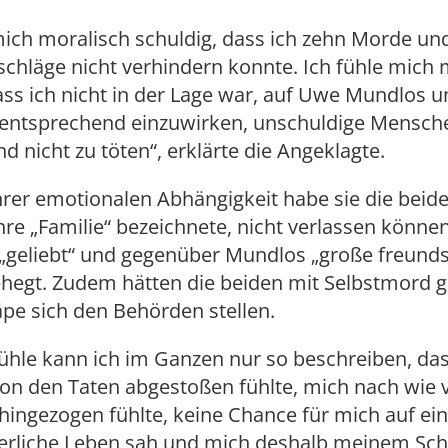
mich moralisch schuldig, dass ich zehn Morde un
hläge nicht verhindern konnte. Ich fühle mich 
ass ich nicht in der Lage war, auf Uwe Mundlos 
entsprechend einzuwirken, unschuldige Mensche
nd nicht zu töten“, erklärte die Angeklagte.
hrer emotionalen Abhängigkeit habe sie die beid
 ihre „Familie“ bezeichnete, nicht verlassen könne
„geliebt“ und gegenüber Mundlos „große freunds
ehegt. Zudem hätten die beiden mit Selbstmord g
äpe sich den Behörden stellen.
ühle kann ich im Ganzen nur so beschreiben, das
von den Taten abgestoßen fühlte, mich nach wie
hingezogen fühlte, keine Chance für mich auf ei
gerliche Leben sah und mich deshalb meinem Sch