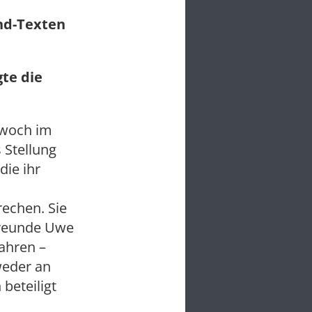
und-Texten
gte die
twoch im
 Stellung
die ihr
rechen. Sie
Freunde Uwe
ahren –
weder an
beteiligt