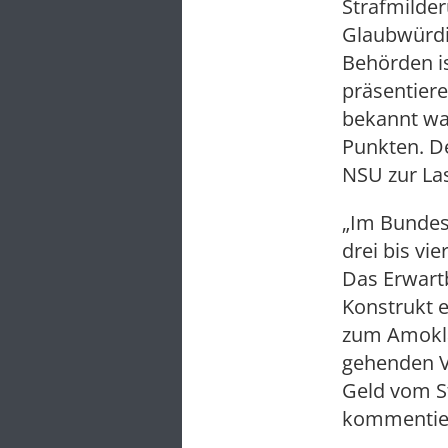
Strafmilde
Glaubwürdig
Behörden is
präsentiere
bekannt war
Punkten. D
NSU zur Las
„Im Bundes
drei bis vi
Das Erwart
Konstrukt e
zum Amoklau
gehenden V
Geld vom Sta
kommentie