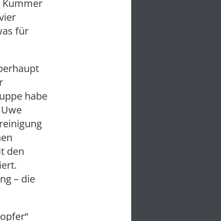
en Kummer
vier
was für
überhaupt
r
ruppe habe
n Uwe
reinigung
nen
t den
ert.
ng – die
lopfer“