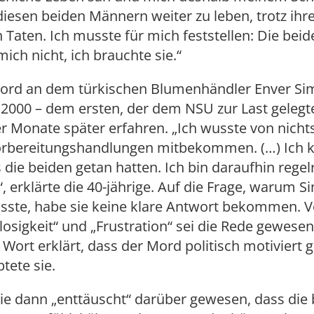
diesen beiden Männern weiter zu leben, trotz ihr
 Taten. Ich musste für mich feststellen: Die beid
ich nicht, ich brauchte sie.“
rd an dem türkischen Blumenhändler Enver Si
2000 – dem ersten, der dem NSU zur Last gelegt
er Monate später erfahren. „Ich wusste von nichts
Vorbereitungshandlungen mitbekommen. (…) Ich k
 die beiden getan hatten. Ich bin daraufhin regel
“, erklärte die 40-jährige. Auf die Frage, warum 
sste, habe sie keine klare Antwort bekommen. 
losigkeit“ und „Frustration“ sei die Rede gewese
Wort erklärt, dass der Mord politisch motiviert
tete sie.
sie dann „enttäuscht“ darüber gewesen, dass die 