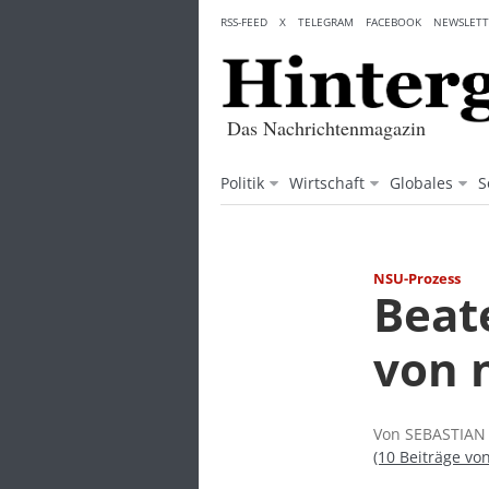
Skip
RSS-FEED
X
TELEGRAM
FACEBOOK
NEWSLETT
to
content
Das Nachrichtenmagazin
Politik
Wirtschaft
Globales
S
NSU-Prozess
Beat
von 
Von SEBASTIAN 
(10 Beiträge v