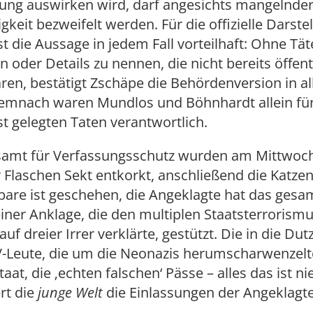
rung auswirken wird, darf angesichts mangelnde
keit bezweifelt werden. Für die offizielle Darste
t die Aussage in jedem Fall vorteilhaft: Ohne Tä
n oder Details zu nennen, die nicht bereits öffent
en, bestätigt Zschäpe die Behördenversion in al
emnach waren Mundlos und Böhnhardt allein für
t gelegten Taten verantwortlich.
amt für Verfassungsschutz wurden am Mittwoch
er Flaschen Sekt entkorkt, anschließend die Katzen
bare ist geschehen, die Angeklagte hat das gesa
iner Anklage, die den multiplen Staatsterrorism
f dreier Irrer verklärte, gestützt. Die in die Du
-Leute, die um die Neonazis herumscharwenzelt
at, die ‚echten falschen‘ Pässe – alles das ist nie
rt die
junge Welt
die Einlassungen der Angeklagte