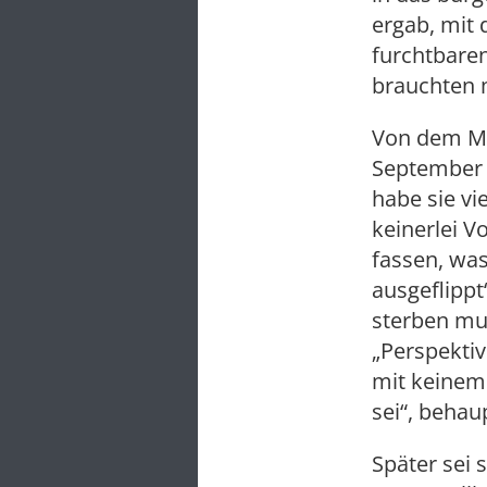
ergab, mit 
furchtbaren
brauchten m
Von dem Mo
September 
habe sie vi
keinerlei 
fassen, was
ausgeflippt
sterben mu
„Perspektiv
mit keinem 
sei“, behaup
Später sei 