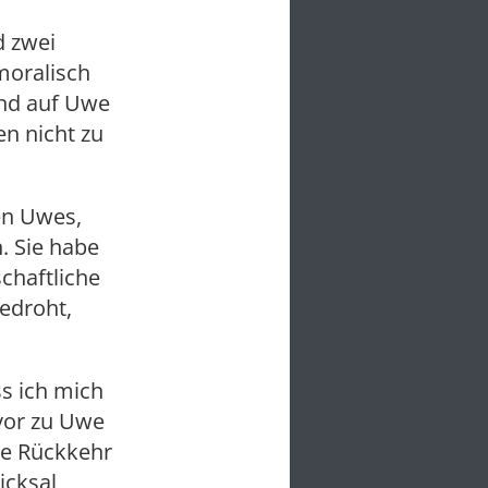
d zwei
moralisch
und auf Uwe
n nicht zu
en Uwes,
n. Sie habe
chaftliche
edroht,
s ich mich
 vor zu Uwe
ne Rückkehr
icksal