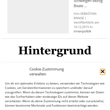
Schweigen bezog
Beate ...
Von SEBASTIAN
RANGE |
Veröffentlicht am
10.12.2015 in:
Innenpolitik
Cookie-Zustimmung
verwalten
Impressum
Datenschutzerklärung
Disclaimer
Um dir ein optimales Erlebnis zu bieten, verwenden wir Technologien wie
Mehr
Cookies, um Geräteinformationen zu speichern und/oder darauf
zuzugreifen. Wenn du diesen Technologien zustimmst, können wir Daten
wie das Surfverhalten oder eindeutige IDs auf dieser Website
© Copyright Hintergrund.de, 2015 - 2026
verarbeiten. Wenn du deine Zustimmung nicht erteilst oder zurückziehst,
können bestimmte Merkmale und Funktionen beeinträchtigt werden.