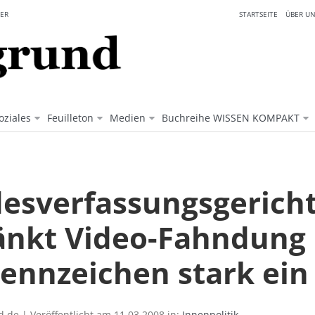
ER
STARTSEITE
ÜBER UN
oziales
Feuilleton
Medien
Buchreihe WISSEN KOMPAKT
esverfassungsgerich
änkt Video-Fahndung
Kennzeichen stark ein
.de | Veröffentlicht am 11.03.2008 in:
Innenpolitik