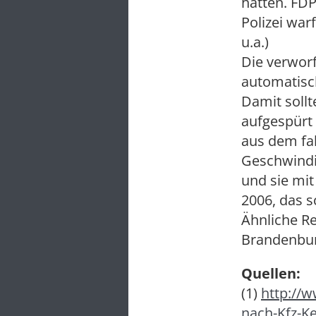
hatten. FDP
Polizei war
u.a.)
Die verworf
automatisch
Damit soll
aufgespürt
aus dem fa
Geschwindig
und sie mit
2006, das s
Ähnliche R
Brandenburg
Quellen:
(1)
http://w
nach-Kfz-K