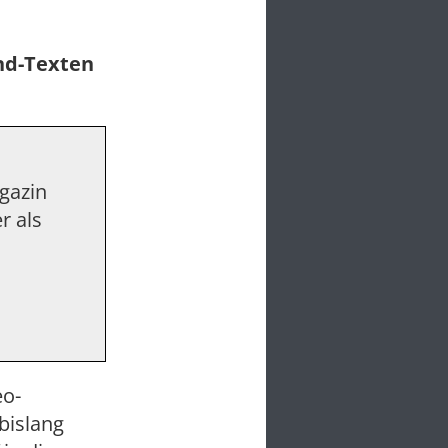
und-Texten
agazin
r als
eo-
bislang