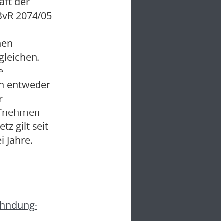
aft der
 BvR 2074/05
hen
gleichen.
e
en entweder
r
aufnehmen
z gilt seit
i Jahre.
ahndung-