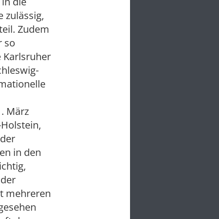
in die
 zulässig,
teil. Zudem
r so
e Karlsruher
chleswig-
rmationelle
. März
Holstein,
 der
en in den
chtig,
 der
it mehreren
t gesehen