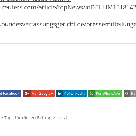
de.reuters.com/article/topNews/idDEHUM151814
.bundesverfassungsgericht.de/pressemitteilung
f Facebook
Auf Google+
Auf LinkedIn
Per WhatsApp
Per
ne Tags für diesen Beitrag gesetzt.