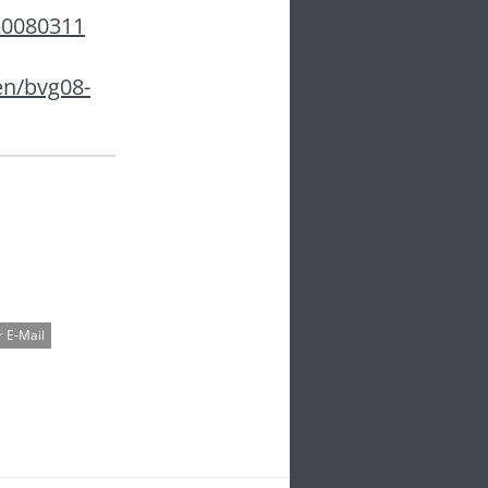
20080311
en/bvg08-
 E-Mail