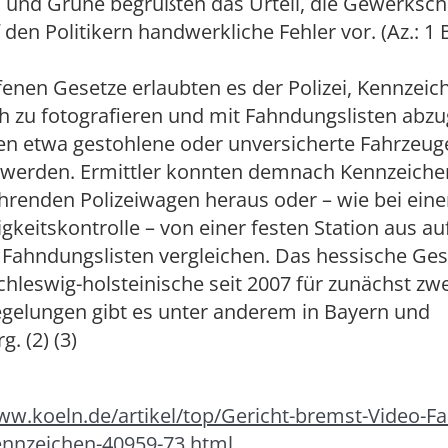
 und Grüne begrüßten das Urteil, die Gewerksch
f den Politikern handwerkliche Fehler vor. (Az.: 1
enen Gesetze erlaubten es der Polizei, Kennzeic
 zu fotografieren und mit Fahndungslisten abzu
ten etwa gestohlene oder unversicherte Fahrzeug
 werden. Ermittler konnten demnach Kennzeich
hrenden Polizeiwagen heraus oder – wie bei eine
keitskontrolle – von einer festen Station aus 
 Fahndungslisten vergleichen. Das hessische Geset
chleswig-holsteinische seit 2007 für zunächst zwe
egelungen gibt es unter anderem in Bayern und
. (2) (3)
ww.koeln.de/artikel/top/Gericht-bremst-Video-F
ennzeichen-40959-73.html