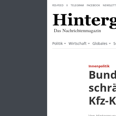
Skip
RSS-FEED
X
TELEGRAM
FACEBOOK
NEWSLETT
to
content
Das Nachrichtenmagazin
Politik
Wirtschaft
Globales
S
Innenpolitik
Bund
schr
Kfz-
Von Hintergrund