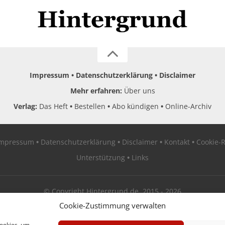
Impressum
Datenschutzerklärung
Disclaimer
Mehr erfahren:
Über uns
Verlag:
Das Heft
Bestellen
Abo kündigen
Online-Archiv
Impressum
Datenschutzerklärung
Disclaimer
Kontakt
Cookie-R
Unterstützung
Links
© Copyright Hintergrund.de, 2015 - 2026
Cookie-Zustimmung verwalten
Zum Newsletter jetzt kostenlos anmelden
Cookies, um