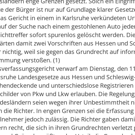
ländern enge Grenzen gesetzt. Solch ein Eingriff 
 der Bürger ist nur auf Grundlage klarer Gesetze
as Gericht in einem in Karlsruhe verkündeten Ur
uf der Suche nach einem gestohlenen Auto jede
chttreffer sofort spurenlos gelöscht werden. Di
lärten damit zwei Vorschriften aus Hessen und S
r nichtig, weil sie gegen das Grundrecht auf info
immung verstoßen. (1)
verfassungsgericht verwarf am Dienstag, den 11
rlsruhe Landesgesetze aus Hessen und Schleswig-
chendeckende und unterschiedslose Registrieren
ilder von Pkw und Lkw erlauben. Die Regelung
desländern seien wegen ihrer Unbestimmtheit ni
 die Richter. In engen Grenzen sei die Erfassung
ilnehmer jedoch zulässig. Die Richter gaben dam
rn recht, die sich in ihren Grundrechten verletz