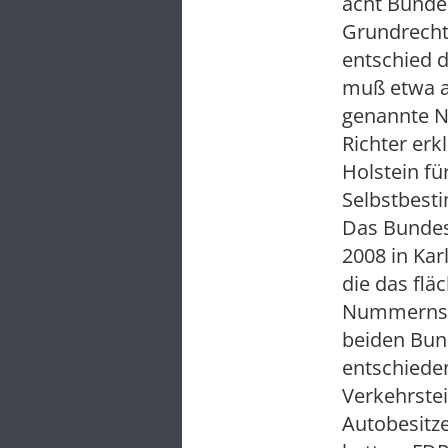
acht Bundes
Grundrechte
entschied d
muß etwa a
genannte Ni
Richter erk
Holstein fü
Selbstbest
Das Bundes
2008 in Ka
die das flä
Nummernsch
beiden Bun
entschieden
Verkehrste
Autobesitze