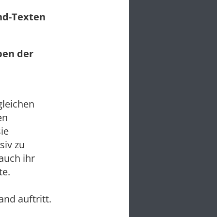
und-Texten
ben der
leichen
en
ie
siv zu
auch ihr
te.
d auftritt.