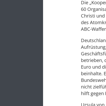
Die „Koope
60 Organisa
Christi und
des Atomkri
ABC-Waffen
Deutschland
Aufrüstung
Geschäftsf
betrieben, 
Euro und di
beinhalte. 
Bundeswehr
nicht zielfü
hilft gegen 
Ursula von 