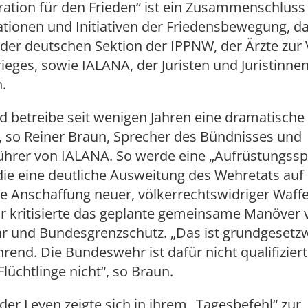
ration für den Frieden“ ist ein Zusammenschluss
tionen und Initiativen der Friedensbewegung, d
 der deutschen Sektion der IPPNW, der Ärzte zur
eges, sowie IALANA, der Juristen und Juristinne
.
 betreibe seit wenigen Jahren eine dramatische
, so Reiner Braun, Sprecher des Bündnisses und
ührer von IALANA. So werde eine „Aufrüstungsspi
die eine deutliche Ausweitung des Wehretats auf
e Anschaffung neuer, völkerrechtswidriger Waff
Er kritisierte das geplante gemeinsame Manöver 
 und Bundesgrenzschutz. „Das ist grundgesetzw
hrend. Die Bundeswehr ist dafür nicht qualifiziert.
Flüchtlinge nicht“, so Braun.
der Leyen zeigte sich in ihrem „Tagesbefehl“ zur