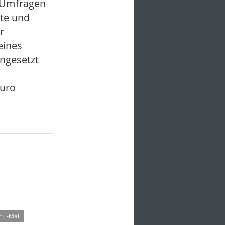
in Umfragen
te und
r
eines
ingesetzt
Euro
 E-Mail