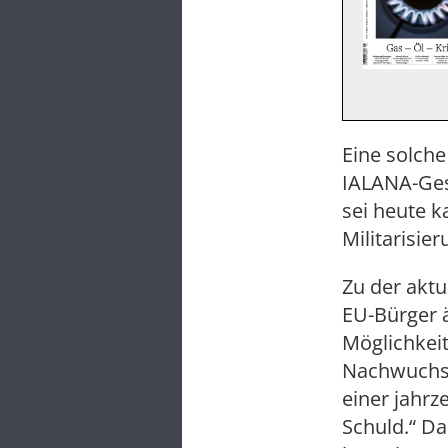
Eine solche
IALANA-Ges
sei heute k
Militarisie
Zu der aktu
EU-Bürger ä
Möglichkeit
Nachwuchsm
einer jahr
Schuld.“ Da