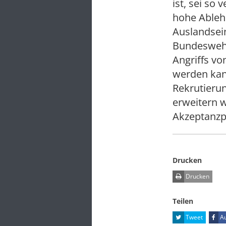
ist, sei so
hohe Ableh
Auslandsein
Bundeswehr 
Angriffs vo
werden kan
Rekrutieru
erweitern w
Akzeptanzp
Drucken
Drucken
Teilen
Tweet
Au