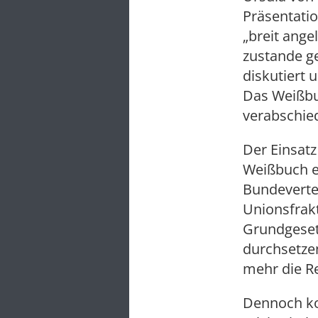
Präsentatio
„breit ange
zustande g
diskutiert 
Das Weißbu
verabschie
Der Einsat
Weißbuch e
Bundeverte
Unionsfrakt
Grundgesetz
durchsetze
mehr die R
Dennoch ko