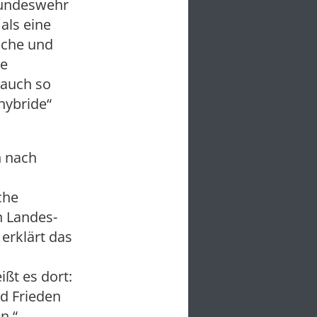
 Bundeswehr
 als eine
sche und
re
 auch so
hybride“
n nach
che
n Landes-
 erklärt das
ßt es dort:
d Frieden
n.“