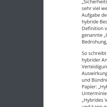
„Sicherheit
sehr viel w
Aufgabe de
hybride Be
Definition 
genannte „C
Bedrohung, 
So schreib
hybrider A
Verteidigun
Auswirkung
und Bündnis
Papier: „Hy
Unterminier
„Hybrides 
und kann g