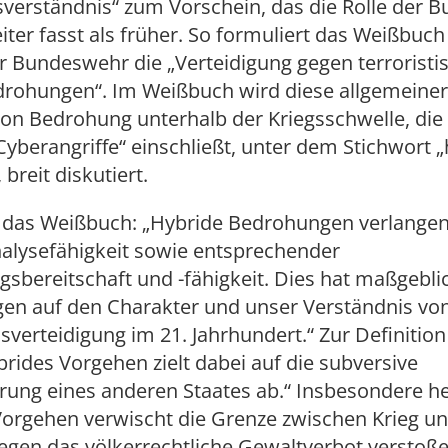
sverständnis“ zum Vorschein, das die Rolle der
eiter fasst als früher. So formuliert das Weißbuch
r Bundeswehr die „Verteidigung gegen terroristi
drohungen“. Im Weißbuch wird diese allgemeine
von Bedrohung unterhalb der Kriegsschwelle, die
yberangriffe“ einschließt, unter dem Stichwort „
breit diskutiert.
t das Weißbuch: „Hybride Bedrohungen verlange
nalysefähigkeit sowie entsprechender
gsbereitschaft und -fähigkeit. Dies hat maßgebli
en auf den Charakter und unser Verständnis vo
verteidigung im 21. Jahrhundert.“ Zur Definition
brides Vorgehen zielt dabei auf die subversive
ung eines anderen Staates ab.“ Insbesondere hei
Vorgehen verwischt die Grenze zwischen Krieg un
egen das völkerrechtliche Gewaltverbot verstoße