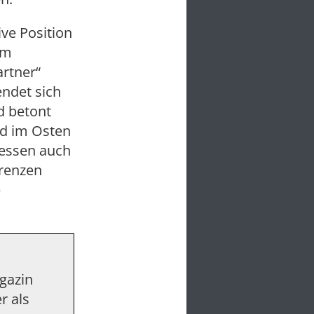
ve Position
Im
rtner“
ndet sich
d betont
und im Osten
ressen auch
Grenzen
e
agazin
r als