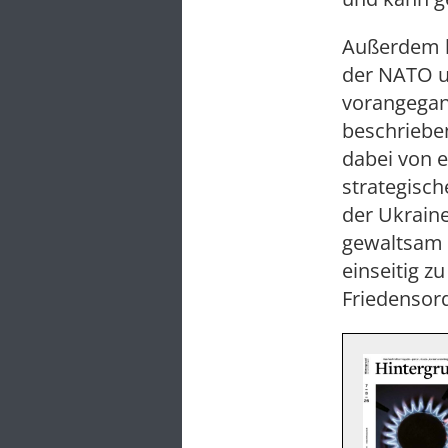
Außerdem k
der NATO u
vorangegan
beschriebe
dabei von 
strategisch
der Ukraine
gewaltsam 
einseitig z
Friedensord