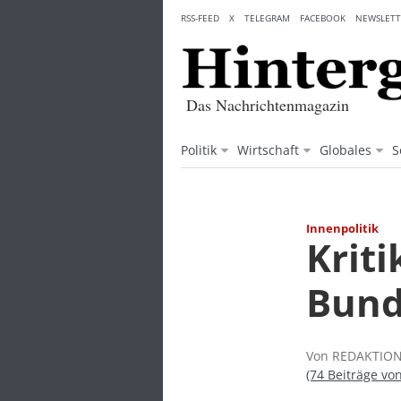
Skip
RSS-FEED
X
TELEGRAM
FACEBOOK
NEWSLETT
to
content
Das Nachrichtenmagazin
Politik
Wirtschaft
Globales
S
Innenpolitik
Krit
Bund
Von REDAKTION 
(74 Beiträge vo