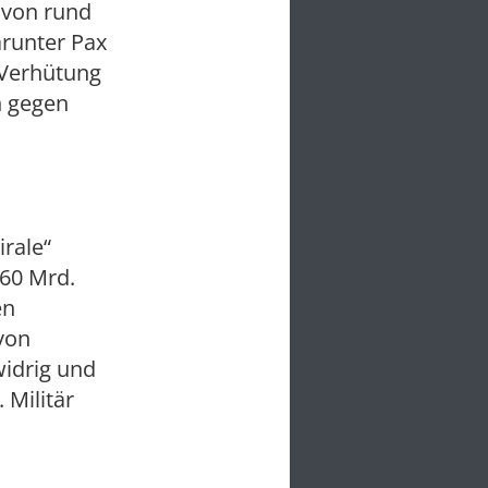
 von rund
arunter Pax
 Verhütung
n gegen
rale“
 60 Mrd.
en
von
idrig und
 Militär