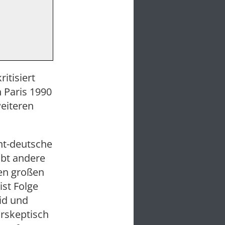
itisiert
 Paris 1990
weiteren
ht-deutsche
ibt andere
Den großen
st Folge
id und
ärskeptisch