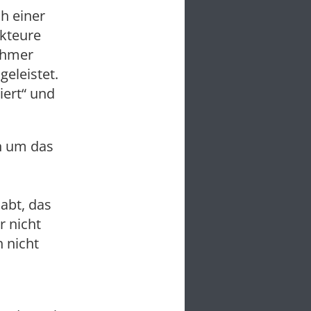
h einer
Akteure
ehmer
geleistet.
ert“ und
n um das
abt, das
r nicht
 nicht