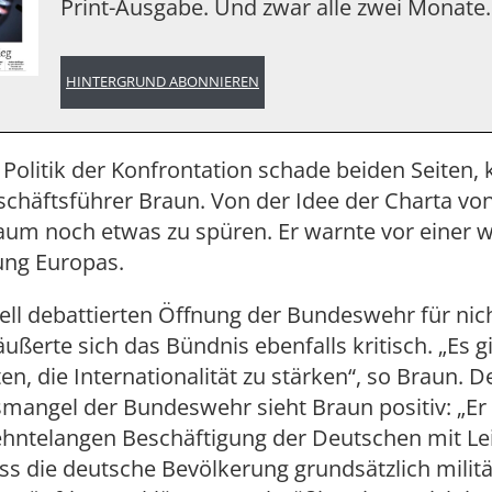
Print-Ausgabe. Und zwar alle zwei Monate.
HINTERGRUND ABONNIEREN
 Politik der Konfrontation schade beiden Seiten, kr
chäftsführer Braun. Von der Idee der Charta von
aum noch etwas zu spüren. Er warnte vor einer 
rung Europas.
ell debattierten Öffnung der Bundeswehr für nic
ußerte sich das Bündnis ebenfalls kritisch. „Es g
en, die Internationalität zu stärken“, so Braun. 
angel der Bundeswehr sieht Braun positiv: „Er i
zehntelangen Beschäftigung der Deutschen mit Le
ss die deutsche Bevölkerung grundsätzlich milit