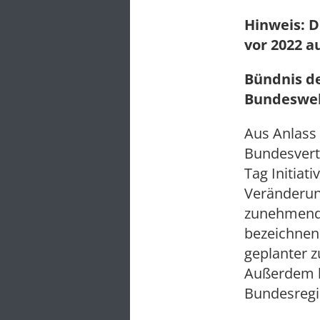
Hinweis: D
vor 2022 a
Bündnis d
Bundesweh
Aus Anlass
Bundesvert
Tag Initiat
Veränderun
zunehmend f
bezeichnen 
geplanter z
Außerdem kri
Bundesregi