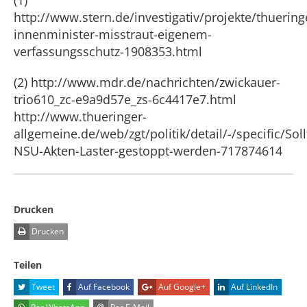
(1)
http://www.stern.de/investigativ/projekte/thuering
innenminister-misstraut-eigenem-
verfassungsschutz-1908353.html
(2) http://www.mdr.de/nachrichten/zwickauer-
trio610_zc-e9a9d57e_zs-6c4417e7.html
http://www.thueringer-
allgemeine.de/web/zgt/politik/detail/-/specific/Soll
NSU-Akten-Laster-gestoppt-werden-717874614
Drucken
Drucken
Teilen
Tweet
Auf Facebook
Auf Google+
Auf LinkedIn