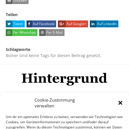
Drucken
Teilen
Tweet
Auf Facebook
Auf Google+
Auf LinkedIn
Per WhatsApp
Per E-Mail
Schlagworte
Bisher sind keine Tags für diesen Beitrag gesetzt.
Cookie-Zustimmung
verwalten
Impressum
Datenschutzerklärung
Disclaimer
Um dir ein optimales Erlebnis zu bieten, verwenden wir Technologien wie
Mehr
Cookies, um Geräteinformationen zu speichern und/oder darauf
zuzugreifen. Wenn du diesen Technologien zustimmst, können wir Daten