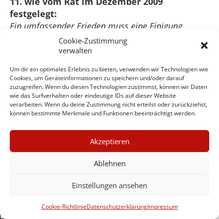
11. wie vom Rat im Dezember 2009
festgelegt:
Ein umfassender Frieden muss eine Einigung
zwischen Israel und Syrien sowie zwischen Israel
Cookie-Zustimmung
und dem Libanon beinhalten. Was die syrische
verwalten
Schiene betrifft, so begrüßt die EU die jüngsten
Um dir ein optimales Erlebnis zu bieten, verwenden wir Technologien wie
Erklärungen von Israel und Syrien, in denen beide
Cookies, um Geräteinformationen zu speichern und/oder darauf
ihre Bereitschaft bekräftigen, in Richtung Frieden
zuzugreifen. Wenn du diesen Technologien zustimmst, können wir Daten
wie das Surfverhalten oder eindeutige IDs auf dieser Website
voranzukommen und unterstützt alle Bemühungen
verarbeiten. Wenn du deine Zustimmung nicht erteilst oder zurückziehst,
zur Wiederbelebung der Gespräche zwischen den
können bestimmte Merkmale und Funktionen beeinträchtigt werden.
beiden Ländern.
×
Akzeptieren
Außer der erneuten Bekräftigung der
GUTER JOURNALISMUS
Gewichtigkeit dieser Schlussfolgerung könnte
KOSTET GELD
Ablehnen
die EU auch vor dem Potential der derzeitigen
Krise im Libanon warnen, die außer Kontrolle
Einstellungen ansehen
UNTERSTÜTZEN SIE
geraten könnte und Wege aufzeigen, um dies zu
HINTERGRUND
verhindern.
Cookie-Richtlinie
Datenschutzerklärung
Impressum