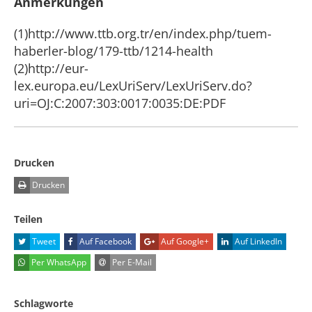
Anmerkungen
(1)http://www.ttb.org.tr/en/index.php/tuem-
haberler-blog/179-ttb/1214-health
(2)http://eur-
lex.europa.eu/LexUriServ/LexUriServ.do?
uri=OJ:C:2007:303:0017:0035:DE:PDF
Drucken
Drucken
Teilen
Tweet
Auf Facebook
Auf Google+
Auf LinkedIn
Per WhatsApp
Per E-Mail
Schlagworte