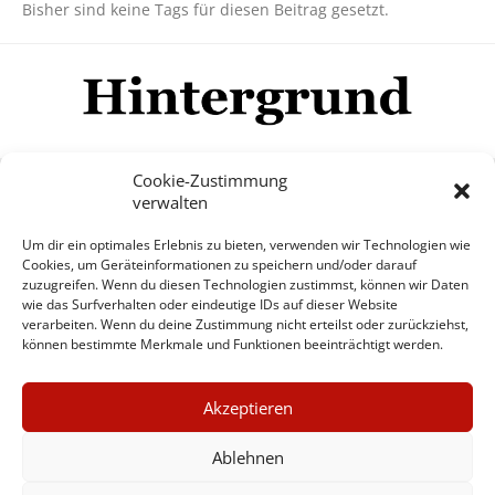
Bisher sind keine Tags für diesen Beitrag gesetzt.
Cookie-Zustimmung
verwalten
Impressum
Datenschutzerklärung
Disclaimer
Um dir ein optimales Erlebnis zu bieten, verwenden wir Technologien wie
Mehr
Cookies, um Geräteinformationen zu speichern und/oder darauf
zuzugreifen. Wenn du diesen Technologien zustimmst, können wir Daten
wie das Surfverhalten oder eindeutige IDs auf dieser Website
© Copyright Hintergrund.de, 2015 - 2026
verarbeiten. Wenn du deine Zustimmung nicht erteilst oder zurückziehst,
können bestimmte Merkmale und Funktionen beeinträchtigt werden.
Zum Newsletter jetzt kostenlos
×
anmelden
Akzeptieren
GUTER JOURNALISMUS
erscheint ca. alle 4 Wochen
KOSTET GELD
Ablehnen
E-Mail