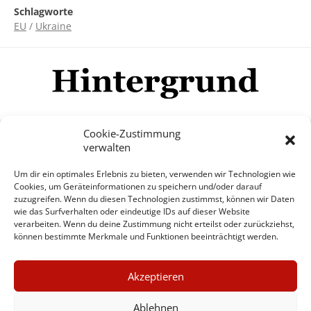
Schlagworte
EU
/
Ukraine
Cookie-Zustimmung
verwalten
Impressum
Datenschutzerklärung
Disclaimer
Um dir ein optimales Erlebnis zu bieten, verwenden wir Technologien wie
Mehr
Cookies, um Geräteinformationen zu speichern und/oder darauf
zuzugreifen. Wenn du diesen Technologien zustimmst, können wir Daten
wie das Surfverhalten oder eindeutige IDs auf dieser Website
© Copyright Hintergrund.de, 2015 - 2026
verarbeiten. Wenn du deine Zustimmung nicht erteilst oder zurückziehst,
können bestimmte Merkmale und Funktionen beeinträchtigt werden.
Zum Newsletter jetzt kostenlos
×
anmelden
Akzeptieren
GUTER JOURNALISMUS
erscheint ca. alle 4 Wochen
KOSTET GELD
Ablehnen