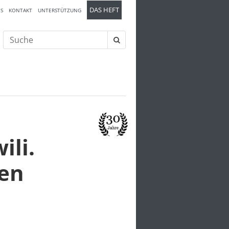
DAS HEFT
S
KONTAKT
UNTERSTÜTZUNG
Suche
nach:
ili.
ien