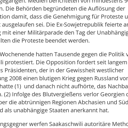
gegangen. Medien berichteten von mindestens 9
. Die Behörden begründeten die Auflösung der
ion damit, dass die Genehmigung für Proteste 
 ausgelaufen sei. Die Ex-Sowjetrepublik feierte 
mit einer Militärparade den Tag der Unabhängig
lten die Proteste beendet werden.
 Wochenende hatten Tausende gegen die Politik 
i protestiert. Die Opposition fordert seit lange
es Präsidenten, der in der Gewissheit westlicher
ung 2008 einen blutigen Krieg gegen Russland v
hatte (1) und danach nicht aufhörte, das Nachba
. (2) Infolge des Blutvergießens verlor Georgien 
über die abtrünnigen Regionen Abchasien und Süd
d als unabhängige Staaten anerkannt hat.
ungsgegner werfen Saakaschwili autoritäre Meth