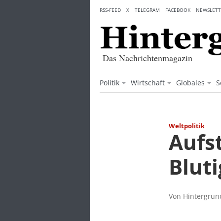
Skip
RSS-FEED
X
TELEGRAM
FACEBOOK
NEWSLETT
to
content
Das Nachrichtenmagazin
Politik
Wirtschaft
Globales
S
Weltpolitik
Aufs
Blut
Von Hintergrund