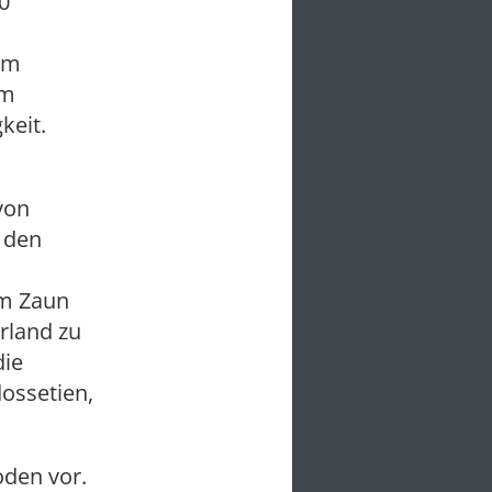
0
um
am
keit.
von
m den
om Zaun
rland zu
die
ossetien,
oden vor.