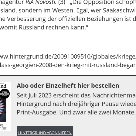
nagentur
RIA Novosti.
(3) „Die Opposition schöpft
ssland, sondern im Westen. Egal, wer Saakaschwi
ne Verbesserung der offiziellen Beziehungen ist 
omit Russland rechnen kann.“
www.hintergrund.de/20091009510/globales/kriege/
-dass-georgien-2008-den-krieg-mit-russland-bega
Abo oder Einzelheft hier bestellen
Seit Juli 2023 erscheint das Nachrichtenm
Hintergrund nach dreijähriger Pause wiede
Print-Ausgabe. Und zwar alle zwei Monate.
HINTERGRUND ABONNIEREN