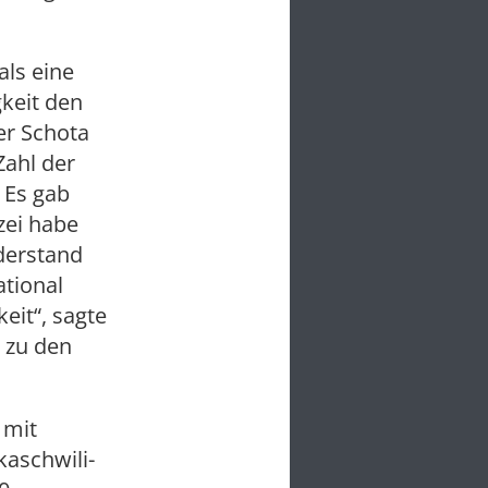
als eine
keit den
er Schota
Zahl der
 Es gab
zei habe
derstand
ational
eit“, sagte
 zu den
 mit
aschwili-