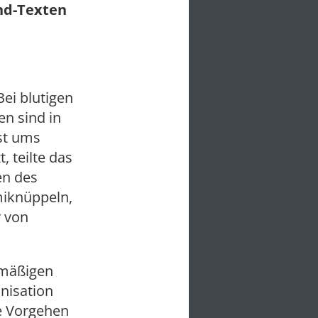
und-Texten
ei blutigen
n sind in
ist ums
 teilte das
en des
iknüppeln,
 von
smäßigen
nisation
e Vorgehen