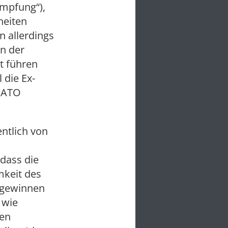
ämpfung“),
heiten
n allerdings
In der
t führen
 die Ex-
 NATO
ntlich von
dass die
keit des
h gewinnen
 wie
hen