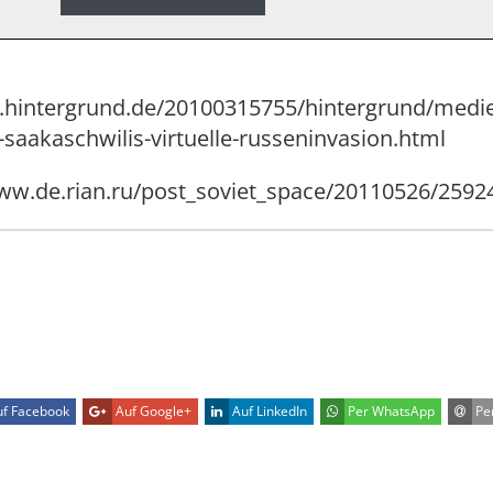
.hintergrund.de/20100315755/hintergrund/medi
-saakaschwilis-virtuelle-russeninvasion.html
/www.de.rian.ru/post_soviet_space/20110526/2592
f Facebook
Auf Google+
Auf LinkedIn
Per WhatsApp
Per