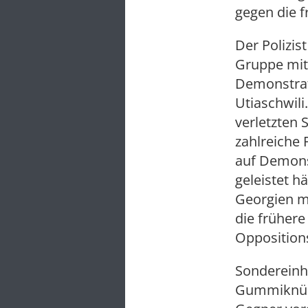
gegen die f
Der Polizis
Gruppe mit
Demonstrat
Utiaschwili
verletzten 
zahlreiche 
auf Demons
geleistet h
Georgien mi
die früher
Oppositions
Sondereinh
Gummiknüpp