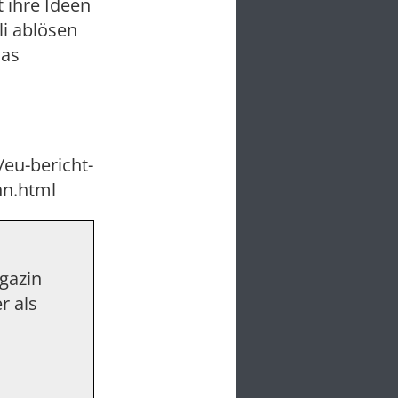
 ihre Ideen
li ablösen
das
eu-bericht-
nn.html
agazin
r als