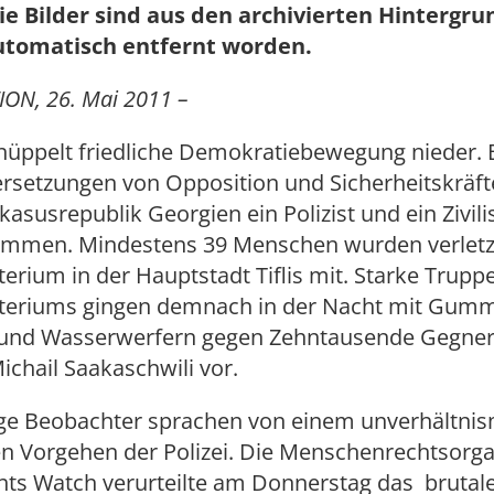
ie Bilder sind aus den archivierten Hintergr
utomatisch entfernt worden.
ON, 26. Mai 2011 –
nüppelt friedliche Demokratiebewegung nieder. B
rsetzungen von Opposition und Sicherheitskräfte
asusrepublik Georgien ein Polizist und ein Zivil
mmen. Mindestens 39 Menschen wurden verletzt,
erium in der Hauptstadt Tiflis mit. Starke Trupp
teriums gingen demnach in der Nacht mit Gumm
und Wasserwerfern gegen Zehntausende Gegner
ichail Saakaschwili vor.
e Beobachter sprachen von einem unverhältni
en Vorgehen der Polizei. Die Menschenrechtsorga
ts Watch verurteilte am Donnerstag das brutal