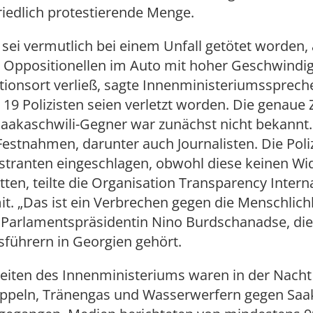
riedlich protestierende Menge.
t sei vermutlich bei einem Unfall getötet worden, 
 Oppositionellen im Auto mit hoher Geschwindig
ionsort verließ, sagte Innenministeriumssprech
. 19 Polizisten seien verletzt worden. Die genaue 
Saakaschwili-Gegner war zunächst nicht bekannt.
Festnahmen, darunter auch Journalisten. Die Poli
tranten eingeschlagen, obwohl diese keinen Wi
ätten, teilte die Organisation Transparency Intern
t. „Das ist ein Verbrechen gegen die Menschlichk
e Parlamentspräsidentin Nino Burdschanadse, die
führern in Georgien gehört.
eiten des Innenministeriums waren in der Nacht
eln, Tränengas und Wasserwerfern gegen Saak