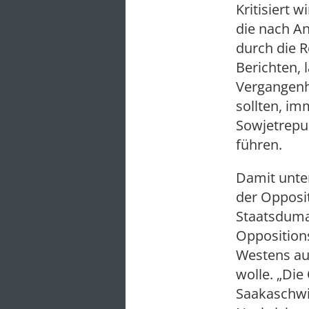
Kritisiert 
die nach An
durch die R
Berichten, 
Vergangenhe
sollten, im
Sowjetrepu
führen.
Damit unter
der Opposit
Staatsduma
Opposition
Westens au
wolle. „Di
Saakaschwil