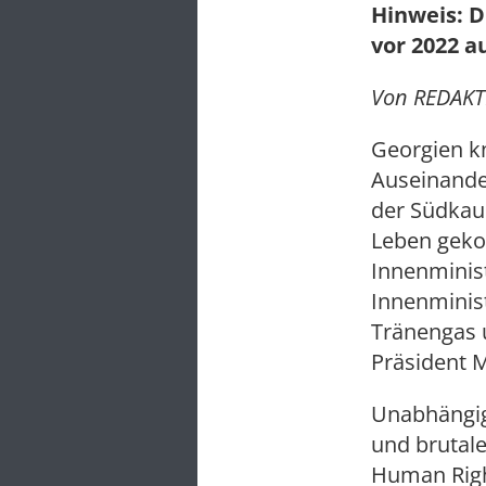
Hinweis: D
vor 2022 a
Von REDAKTI
Georgien k
Auseinande
der Südkauk
Leben geko
Innenminist
Innenminis
Tränengas 
Präsident M
Unabhängig
und brutal
Human Righ