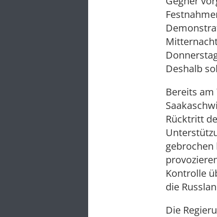
Gegner vor
Festnahmen
Demonstrat
Mitternacht
Donnerstag 
Deshalb sol
Bereits am
Saakaschwil
Rücktritt d
Unterstütz
gebrochen 
provozieren
Kontrolle 
die Russlan
Die Regier