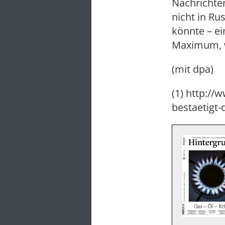
Nachrichte
nicht in Ru
könnte – ei
Maximum, w
(mit dpa)
(1) http://
bestaetigt