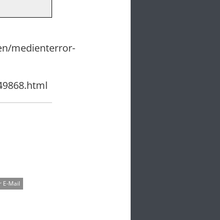
en/medienterror-
49868.html
 E-Mail