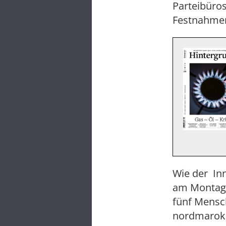
Parteibüros
Festnahme
Wie der In
am Montag 
fünf Mensch
nordmarokka