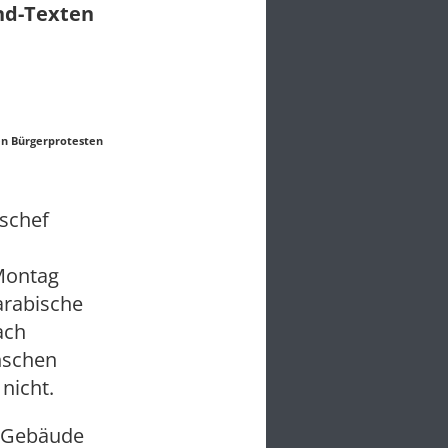
und-Texten
den Bürgerprotesten
schef
Montag
arabische
ach
nschen
nicht.
s Gebäude