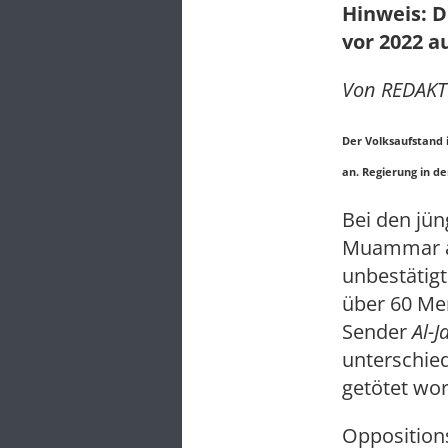
Hinweis: D
vor 2022 a
Von REDAKTI
Der Volksaufstand 
an. Regierung in de
Bei den jü
Muammar al-
unbestätig
über 60 Me
Sender
Al-J
unterschie
getötet wor
Opposition