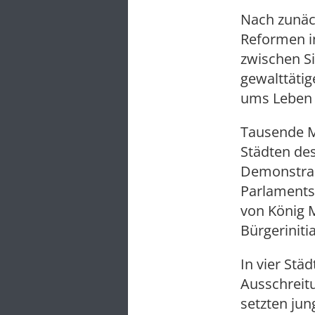
Nach zunäc
Reformen i
zwischen S
gewalttäti
ums Leben
Tausende M
Städten des
Demonstrant
Parlaments
von König 
Bürgeriniti
In vier St
Ausschreit
setzten jun