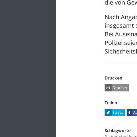
die von Gew
Nach Angab
insgesamt 
Bei Ausein
Polizei sei
Sicherheit
Drucken
Drucken
Teilen
Tweet
Au
Schlagworte
Bisher sind kei