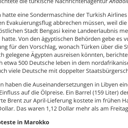
ichtete die türkische Nachrichtenagentur
Anado
hatte eine Sondermaschine der Turkish Airlines
ten Evakuierungsflug abbrechen müssen, weil di
östlichen Stadt Bengasi keine Landeerlaubnis m
atte. Von den ägyptischen Behörden gebe es vo
ung für den Vorschlag, wonach Türken über die S
ich gelegene Ägypten ausreisen könnten, bericht
ch etwa 500 Deutsche leben in dem nordafrikanis
ch viele Deutsche mit doppelter Staatsbürgersch
n haben die Auseinandersetzungen in Libyen ei
influss auf die Ölpreise. Ein Barrel (159 Liter) de
e Brent zur April-Lieferung kostete im frühen H
ollar. Das waren 1,12 Dollar mehr als am Freitag
oteste in Marokko