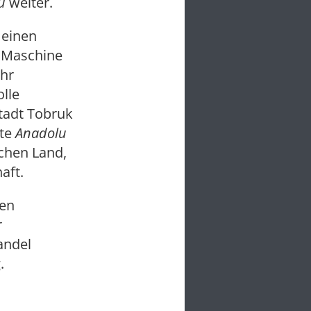
lu
weiter.
 einen
e Maschine
ehr
lle
tadt Tobruk
ete
Anadolu
chen Land,
aft.
nen
r
andel
.