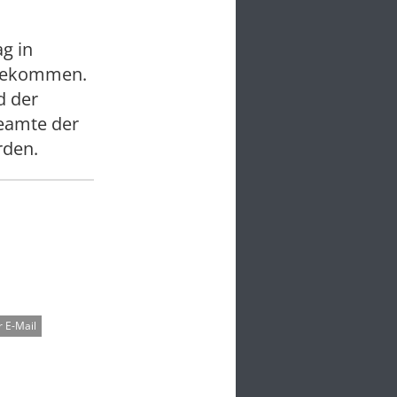
g in
 gekommen.
d der
Beamte der
rden.
 E-Mail