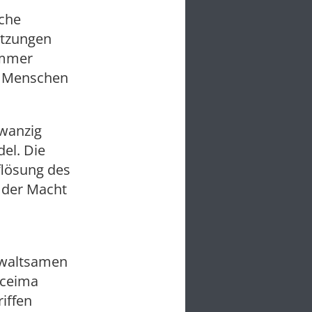
sche
etzungen
immer
nf Menschen
wanzig
el. Die
flösung des
 der Macht
ewaltsamen
oceima
iffen