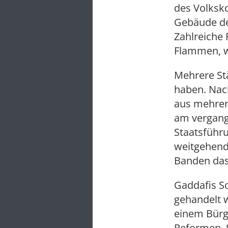
des Volksk
Gebäude de
Zahlreiche 
Flammen, w
Mehrere St
haben. Nach
aus mehrer
am vergang
Staatsführ
weitgehend 
Banden das
Gaddafis So
gehandelt w
einem Bürge
Reformen. S