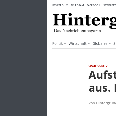
Skip
RSS-FEED
X
TELEGRAM
FACEBOOK
NEWSLETT
to
content
Das Nachrichtenmagazin
Politik
Wirtschaft
Globales
S
Weltpolitik
Aufs
aus.
Von Hintergrund