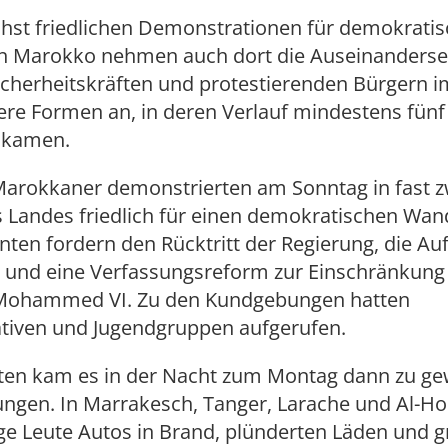
hst friedlichen Demonstrationen für demokrati
n Marokko nehmen auch dort die Auseinanders
icherheitskräften und protestierenden Bürgern 
gere Formen an, in deren Verlauf mindestens fü
 kamen.
arokkaner demonstrierten am Sonntag in fast z
 Landes friedlich für einen demokratischen Wand
en fordern den Rücktritt der Regierung, die Au
 und eine Verfassungsreform zur Einschränkung
Mohammed VI. Zu den Kundgebungen hatten
ativen und Jugendgruppen aufgerufen.
ädten kam es in der Nacht zum Montag dann zu g
ungen. In Marrakesch, Tanger, Larache und Al-H
ge Leute Autos in Brand, plünderten Läden und gr