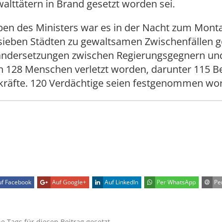
alttätern in Brand gesetzt worden sei.
en des Ministers war es in der Nacht zum Monta
sieben Städten zu gewaltsamen Zwischenfällen
andersetzungen zwischen Regierungsgegnern un
en 128 Menschen verletzt worden, darunter 115 
skräfte. 120 Verdächtige seien festgenommen wo
f Facebook
Auf Google+
Auf LinkedIn
Per WhatsApp
Per
ne Tags für diesen Beitrag gesetzt.