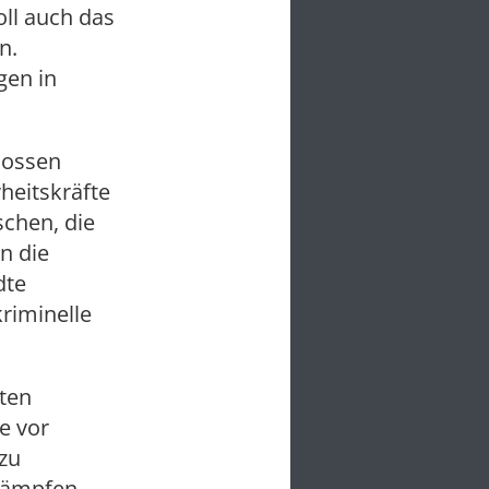
ll auch das
n.
gen in
lossen
heitskräfte
chen, die
n die
dte
riminelle
nten
e vor
 zu
 kämpfen.