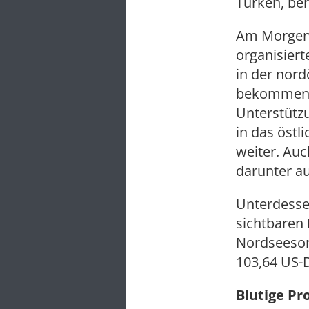
Türken, ber
Am Morgen 
organisier
in der nord
bekommen h
Unterstütz
in das östl
weiter. Au
darunter au
Unterdesse
sichtbaren E
Nordseesort
103,64 US-D
Blutige Pr