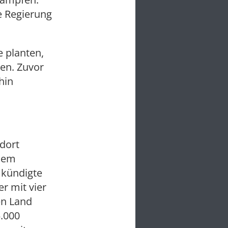
ie Regierung
e planten,
gen. Zuvor
hin
dort
 dem
 kündigte
r mit vier
en Land
5.000