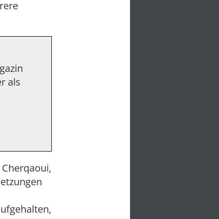
hrere
agazin
r als
 Cherqaoui,
setzungen
ufgehalten,