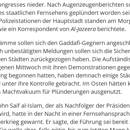
ongresses nieder. Nach Augenzeugenberichten so
s staatlichen Fernsehens geplündert worden sei
Polizeistationen der Hauptstadt standen am Mor
ie ein Korrespondent von
Al-Jazeera
berichtete.
ämme sollen sich den Gaddafi-Gegnern angesch
 unbestätigten Meldungen sollen sich die Sicher
en Städten zurückgezogen haben. Die Aufständis
enen Mittwoch mit ihren Demonstrationen gege
ung begonnen hatten, haben demnach einige Stä
unter ihre Kontrolle gebracht. Im Osten hätten k
 Machtvakuum für Plünderungen ausgenutzt.
hn Saif al-Islam, der als Nachfolger der Präside
ird, hatte in der Nacht in einer Fernsehansprach
rkrieg gewarnt. Er sagte, die Führung sei bereit
ie wolle aber, falls nötig, bis zum letzten Mann