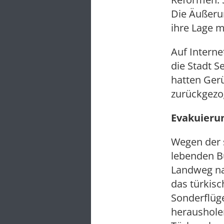
Die Äußerun
ihre Lage m
Auf Interne
die Stadt S
hatten Ger
zurückgezo
Evakuieru
Wegen der s
lebenden B
Landweg nac
das türkis
Sonderflüg
herausholen