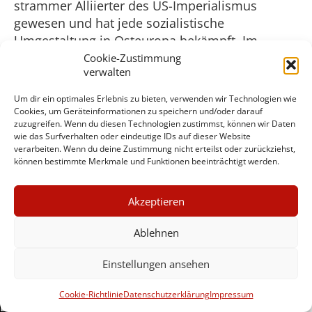
strammer Alliierter des US-Imperialismus
gewesen und hat jede sozialistische
Umgestaltung in Osteuropa bekämpft. Im
Gegenzug haben die mächtigen US-Medien eine
Cookie-Zustimmung
verwalten
aktive Rolle dabei gespielt, die Kirche zu fördern
und ihr eine günstige Presse zu verschaffen,
Um dir ein optimales Erlebnis zu bieten, verwenden wir Technologien wie
während man die Moslems und andere
Cookies, um Geräteinformationen zu speichern und/oder darauf
zuzugreifen. Wenn du diesen Technologien zustimmst, können wir Daten
Religionen der unterdrückten Völker
wie das Surfverhalten oder eindeutige IDs auf dieser Website
dämonisierte.
verarbeiten. Wenn du deine Zustimmung nicht erteilst oder zurückziehst,
können bestimmte Merkmale und Funktionen beeinträchtigt werden.
2006 gewährte Papst Benedikt katholische
Unterstützung für die anti-moslemische
×
Akzeptieren
Propaganda, die Washington bewusst entfacht
GUTER JOURNALISMUS
KOSTET GELD
hatte, um den Krieg und die Besatzung Iraks
Ablehnen
und Afghanistans zu rechtfertigen. In einer
großen päpstlichen Ansprache hat er einen
Einstellungen ansehen
UNTERSTÜTZEN SIE
byzanthinischen Kaiser aus dem 14. Jahrhundert
HINTERGRUND
Cookie-Richtlinie
Datenschutzerklärung
Impressum
zitiert, der sagte, dass der Prophet Mohammed