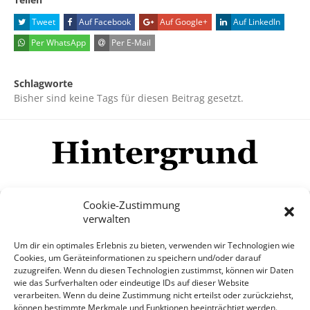
Tweet
Auf Facebook
Auf Google+
Auf LinkedIn
Per WhatsApp
Per E-Mail
Schlagworte
Bisher sind keine Tags für diesen Beitrag gesetzt.
Cookie-Zustimmung
verwalten
Impressum
Datenschutzerklärung
Disclaimer
Um dir ein optimales Erlebnis zu bieten, verwenden wir Technologien wie
Mehr
Cookies, um Geräteinformationen zu speichern und/oder darauf
zuzugreifen. Wenn du diesen Technologien zustimmst, können wir Daten
wie das Surfverhalten oder eindeutige IDs auf dieser Website
© Copyright Hintergrund.de, 2015 - 2026
verarbeiten. Wenn du deine Zustimmung nicht erteilst oder zurückziehst,
können bestimmte Merkmale und Funktionen beeinträchtigt werden.