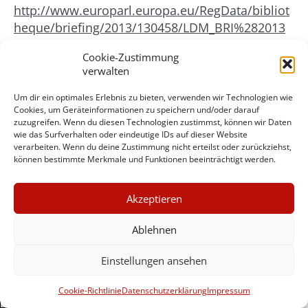
http://www.europarl.europa.eu/RegData/bibliot
heque/briefing/2013/130458/LDM_BRI%282013
%29130458_REV1_EN.pdf
, S. 5.
Cookie-Zustimmung
(10) Elmar Brok: Die Europäische Union –
verwalten
Grundlage der deutschen Einheit, in: Werner
Münch, Günter Rinsche (Hg.): Europa – unsere
Um dir ein optimales Erlebnis zu bieten, verwenden wir Technologien wie
Cookies, um Geräteinformationen zu speichern und/oder darauf
Zukunft. Ein Traum wird Wirklichkeit, Herford
zuzugreifen. Wenn du diesen Technologien zustimmst, können wir Daten
1989, S. 104-116, S. 110.
wie das Surfverhalten oder eindeutige IDs auf dieser Website
(11)
http://www.german-foreign-
verarbeiten. Wenn du deine Zustimmung nicht erteilst oder zurückziehst,
können bestimmte Merkmale und Funktionen beeinträchtigt werden.
policy.com/de/fulltext/58806
(12)
×
http://blogs.telegraph.co.uk/news/cristinaodone
Akzeptieren
GUTER JOURNALISMUS
/100260215/who-said-the-eu-is-useless-its-
KOSTET GELD
Ablehnen
helping-freedom-fighters-in-the-ukraine/
(13)
https://democracyendowment.eu/
Einstellungen ansehen
(14)
UNTERSTÜTZEN SIE
http://de.ria.ru/politics/20140131/267745400.ht
HINTERGRUND
Cookie-Richtlinie
Datenschutzerklärung
Impressum
ml
vgl.