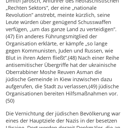
Dmitri Jarosch, Anführer des neofaschistischen
„Rechten Sektors“, der eine „nationale
Revolution“ anstrebt, meinte kürzlich, seine
Leute würden über genügend Schusswaffen
verfügen, „um das ganze Land zu verteidigen“.
(47) Ein anderes Führungsmitglied der
Organisation erklärte, er kämpfe „so lange
gegen Kommunisten, Juden und Russen, wie
Blut in ihren Adern fließt“.(48) Nach einer Reihe
antisemitischer Übergriffe hat der ukrainische
Oberrabbiner Moshe Reuven Asman die
jüdische Gemeinde in Kiew inzwischen dazu
aufgerufen, die Stadt zu verlassen,(49) jüdische
Organisationen bereiten Hilfsmaßnahmen vor.
(50)
Die Vernichtung der jüdischen Bevölkerung war
eines der Hauptziele der Nazis in der besetzen
Ukraine. Dort werden derzeit Denkmäler, die an