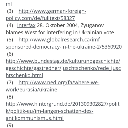
ml
(3)
http://www.german-foreign-
policy.com/de/fulltext/58327
(4)
Interfax
28. Oktober 2004, Zyuganov
blames West for interfering in Ukrainian vote
(5)
http://www.globalresearch.ca/imf-
sponsored-democracy-in-the-ukraine-2/5360920
(6)
http://www.bundestag.de/kulturundgeschichte/
geschichte/gastredner/juschtschenko/rede_jusc
htschenko.html
(7)
http://www.ned.org/fa/where-we-
work/eurasia/ukraine
(8)
http://www.hintergrund.de/201309302827/politi
k/politik-eu/im-langen-schatten-des-
antikommunismus.html
(9)