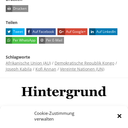
Drucken
Teilen
Tweet
Auf Facebook
Auf Google+
Auf LinkedIn
Per WhatsApp
Per E-Mail
Schlagworte
Afrikanische Union (AU)
/
Demokratische Republik Kongo
/
Joseph Kabila
/
Kofi Annan
/
Vereinte Nationen (UN)
Cookie-Zustimmung
verwalten
Impressum
Datenschutzerklärung
Disclaimer