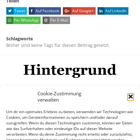
Teilen
Tweet
Auf Facebook
Auf Google+
Auf LinkedIn
Per WhatsApp
Per E-Mail
Schlagworte
Bisher sind keine Tags für diesen Beitrag gesetzt.
Cookie-Zustimmung
verwalten
Impressum
Datenschutzerklärung
Disclaimer
Um dir ein optimales Erlebnis zu bieten, verwenden wir Technologien wie
Mehr
Cookies, um Geräteinformationen zu speichern und/oder darauf
zuzugreifen. Wenn du diesen Technologien zustimmst, können wir Daten
wie das Surfverhalten oder eindeutige IDs auf dieser Website
© Copyright Hintergrund.de, 2015 - 2026
verarbeiten. Wenn du deine Zustimmung nicht erteilst oder zurückziehst,
können bestimmte Merkmale und Funktionen beeinträchtigt werden.