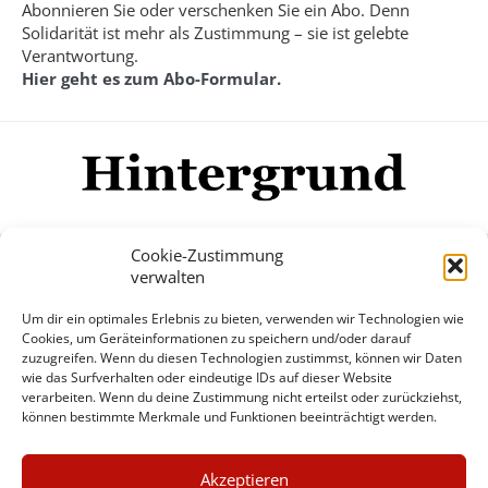
Abonnieren Sie oder verschenken Sie ein Abo. Denn
Solidarität ist mehr als Zustimmung – sie ist gelebte
Verantwortung.
Hier geht es zum Abo-Formular.
Cookie-Zustimmung
verwalten
Impressum
Datenschutzerklärung
Disclaimer
Um dir ein optimales Erlebnis zu bieten, verwenden wir Technologien wie
Mehr
Cookies, um Geräteinformationen zu speichern und/oder darauf
zuzugreifen. Wenn du diesen Technologien zustimmst, können wir Daten
wie das Surfverhalten oder eindeutige IDs auf dieser Website
© Copyright Hintergrund.de, 2015 - 2026
verarbeiten. Wenn du deine Zustimmung nicht erteilst oder zurückziehst,
können bestimmte Merkmale und Funktionen beeinträchtigt werden.
Zum Newsletter jetzt kostenlos
×
anmelden
Akzeptieren