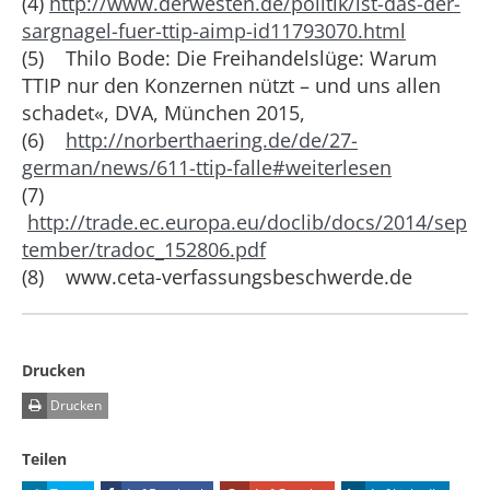
(4)
http://www.derwesten.de/politik/ist-das-der-
sargnagel-fuer-ttip-aimp-id11793070.html
(5) Thilo Bode: Die Freihandelslüge: Warum
TTIP nur den Konzernen nützt – und uns allen
schadet«, DVA, München 2015,
(6)
http://norberthaering.de/de/27-
german/news/611-ttip-falle#weiterlesen
(7)
http://trade.ec.europa.eu/doclib/docs/2014/sep
tember/tradoc_152806.pdf
(8) www.ceta-verfassungsbeschwerde.de
Drucken
Drucken
Teilen