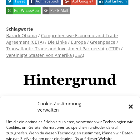
Tweet
Auf Facebook
Auf Google+
Auf LinkedIn
Per WhatsApp
Per E-Mail
Schlagworte
Barack Obama
/
Comprehensive Economic and Trade
Agreement (CETA)
/
Die Linke
/
Europa
/
Greenpeace
/
Transatlantic Trade and Investment Partnership (TTIP)
/
Vereinigte Staaten von Amerika (USA)
Cookie-Zustimmung
verwalten
Impressum
Datenschutzerklärung
Disclaimer
Um dir ein optimales Erlebnis zu bieten, verwenden wir Technologien wie
Mehr
Cookies, um Geräteinformationen zu speichern und/oder darauf
zuzugreifen. Wenn du diesen Technologien zustimmst, können wir Daten
wie das Surfverhalten oder eindeutige IDs auf dieser Website