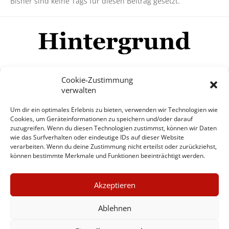
Bisher sind keine Tags für diesen Beitrag gesetzt.
Cookie-Zustimmung
verwalten
Impressum
Datenschutzerklärung
Disclaimer
Um dir ein optimales Erlebnis zu bieten, verwenden wir Technologien wie
Mehr
Cookies, um Geräteinformationen zu speichern und/oder darauf
zuzugreifen. Wenn du diesen Technologien zustimmst, können wir Daten
wie das Surfverhalten oder eindeutige IDs auf dieser Website
© Copyright Hintergrund.de, 2015 - 2026
verarbeiten. Wenn du deine Zustimmung nicht erteilst oder zurückziehst,
können bestimmte Merkmale und Funktionen beeinträchtigt werden.
Zum Newsletter jetzt kostenlos
×
anmelden
Akzeptieren
GUTER JOURNALISMUS
erscheint ca. alle 4 Wochen
KOSTET GELD
Ablehnen
E-Mail