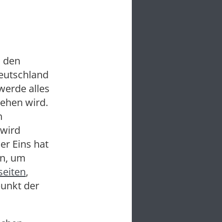
n den
eutschland
werde alles
ehen wird.
h
 wird
er Eins hat
en, um
eiten
,
punkt der