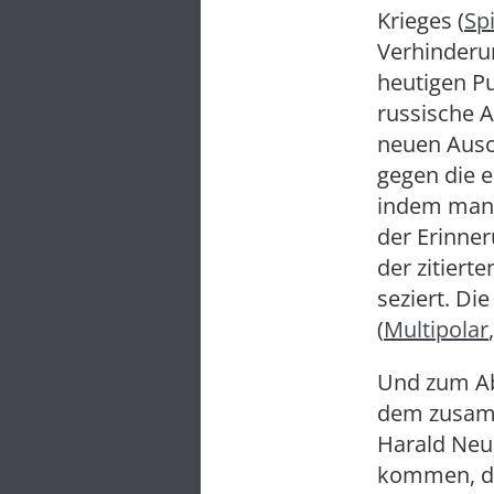
Krieges (
Sp
Verhinderun
heutigen Pu
russische A
neuen Ausc
gegen die e
indem man K
der Erinner
der zitier
seziert. Di
(
Multipolar
Und zum Ab
dem zusam
Harald Neu
kommen, da