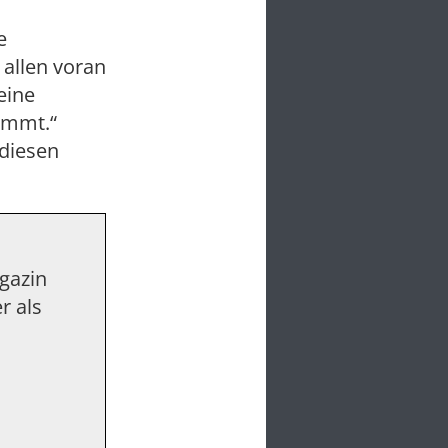
e
 allen voran
eine
immt.“
diesen
agazin
r als