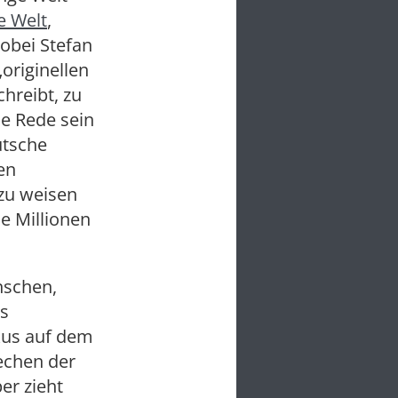
e Welt
,
wobei Stefan
„originellen
hreibt, zu
ie Rede sein
utsche
en
 zu weisen
ie Millionen
nschen,
ns
kus auf dem
rechen der
er zieht