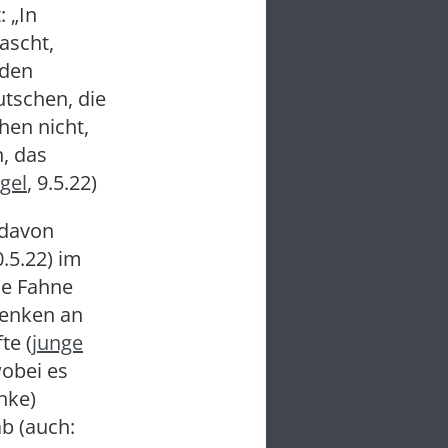
: „In
ascht,
 den
utschen, die
hen nicht,
, das
gel
, 9.5.22)
 davon
0.5.22) im
ie Fahne
denken an
te (
junge
wobei es
nke)
b (auch: