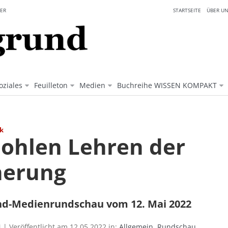
ER
STARTSEITE
ÜBER UN
oziales
Feuilleton
Medien
Buchreihe WISSEN KOMPAKT
ik
hohlen Lehren der
nerung
nd-Medienrundschau vom 12. Mai 2022
| Veröffentlicht am 12.05.2022 in:
Allgemein
,
Rundschau