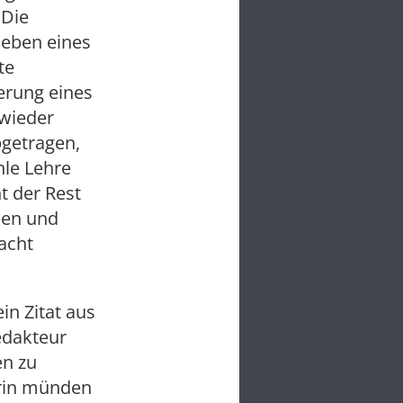
 Die
 eben eines
te
derung eines
 wieder
bgetragen,
hle Lehre
ht der Rest
men und
acht
n Zitat aus
dakteur
en zu
arin münden