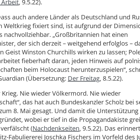
 Arbeit
, 9.5.22).
Dass auch andere Länder als Deutschland und Ru
 Weltkrieg fixiert sind, ist aufgrund der Dimensi
 nachvollziehbar. „Großbritannien hat einen
ster, der sich derzeit – weitgehend erfolglos – 
 Geist Winston Churchills wirken zu lassen; Pol
rbeitet fieberhaft daran, jeden Hinweis auf poln
chaften beim Holocaust herunterzuspielen“, sch
Guardian (Übersetzung:
Der Freitag
, 8.5.22).
 Krieg. Nie wieder Völkermord. Nie wieder
chaft“, das hat auch Bundeskanzler Scholz bei s
zum 8. Mai gesagt. Und damit die Unterstützung
ründet, wobei er tief in die Propagandakiste grei
verfälscht (
Nachdenkseiten
, 9.5.22). Das erinnert
tz-Fabuliererei Joschka Fischers im Vorfeld des 