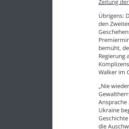
Zeitung der
Übrigens: 
den Zweiten
Geschehens
Premiermini
bemüht, den
Regierung a
Komplizens
Walker im 
„Nie wieder
Gewaltherrs
Ansprache 
Ukraine beg
Geschichte 
die Auschwi