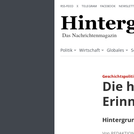
Skip
RSS-FEED
X
TELEGRAM
FACEBOOK
NEWSLETT
to
content
Das Nachrichtenmagazin
Politik
Wirtschaft
Globales
S
Geschichtspolit
Die 
Erin
Hintergru
Von REDAKTION 