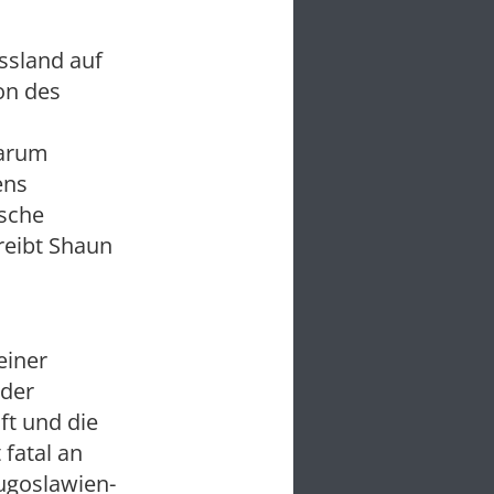
ssland auf
on des
darum
ens
ische
reibt Shaun
einer
 der
ft und die
 fatal an
Jugoslawien-