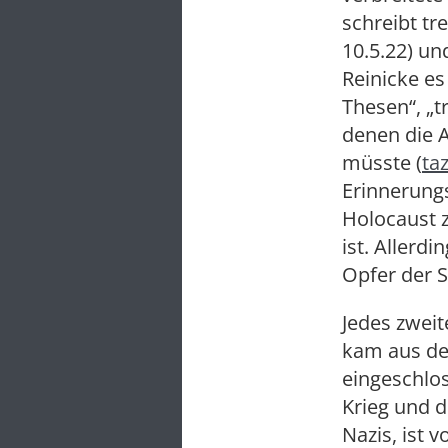
schreibt tr
10.5.22) un
Reinicke es
Thesen“, „t
denen die A
müsste (
ta
Erinnerung
Holocaust z
ist. Allerd
Opfer der 
Jedes zweit
kam aus der
eingeschlo
Krieg und d
Nazis, ist 