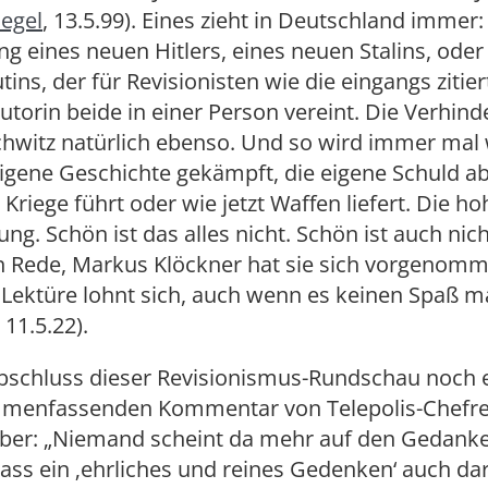
iegel
, 13.5.99). Eines zieht in Deutschland immer:
g eines neuen Hitlers, eines neuen Stalins, oder
tins, der für Revisionisten wie die eingangs zitier
utorin beide in einer Person vereint. Die Verhin
hwitz natürlich ebenso. Und so wird immer mal
igene Geschichte gekämpft, die eigene Schuld a
riege führt oder wie jetzt Waffen liefert. Die ho
ung. Schön ist das alles nicht. Schön ist auch nic
ten Rede, Markus Klöckner hat sie sich vorgenom
e Lektüre lohnt sich, auch wenn es keinen Spaß m
, 11.5.22).
schluss dieser Revisionismus-Rundschau noch ei
menfassenden Kommentar von Telepolis-Chefre
ber: „Niemand scheint da mehr auf den Gedank
ss ein ‚ehrliches und reines Gedenken‘ auch d