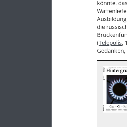
könnte, da
Waffenliefe
Ausbildung 
die russisc
Brückenfun
(
Telepolis
,
Gedanken, s