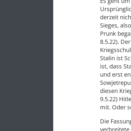
Es geht um 
Ursprünglic
derzeit nic
Sieges, als
Prunk bega
8.5.22). Der
Kriegsschul
Stalin ist 
ist, dass S
und erst en
Sowjetrepub
diesen Krie
9.5.22) Hitl
mit. Oder s
Die Fassung
verbreitete