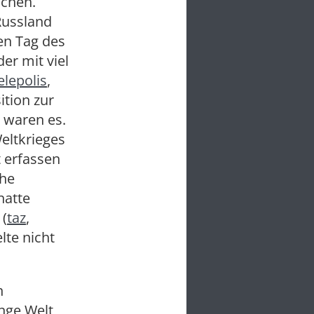
schen.
 Russland
en Tag des
er mit viel
elepolis
,
ition zur
s waren es.
Weltkrieges
t erfassen
che
hatte
 (
taz
,
elte nicht
n
unge Welt