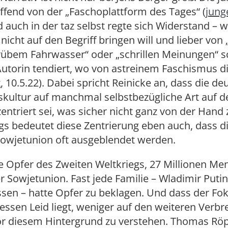
effend von der „Faschoplattform des Tages“ (
jung
d auch in der taz selbst regte sich Widerstand – 
 nicht auf den Begriff bringen will und lieber von 
rübem Fahrwasser“ oder „schrillen Meinungen“ sc
utorin tendiert, wo von astreinem Faschismus d
z
, 10.5.22). Dabei spricht Reinicke an, dass die de
skultur auf manchmal selbstbezügliche Art auf d
entriert sei, was sicher nicht ganz von der Hand
ings bedeutet diese Zentrierung eben auch, dass d
Sowjetunion oft ausgeblendet werden.
e Opfer des Zweiten Weltkriegs, 27 Millionen Me
 Sowjetunion. Fast jede Familie – Wladimir Puti
ssen – hatte Opfer zu beklagen. Und dass der Fo
essen Leid liegt, weniger auf den weiteren Verb
vor diesem Hintergrund zu verstehen. Thomas Röp