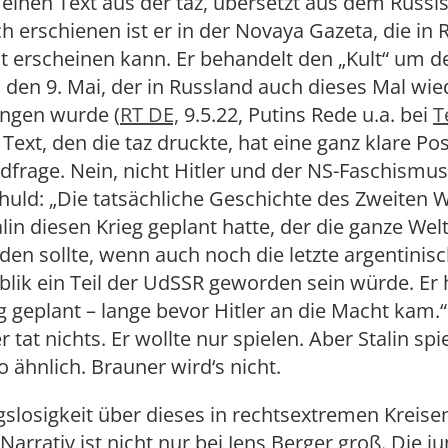
einen Text aus der taz, übersetzt aus dem Russi
h erschienen ist er in der Novaya Gazeta, die in
ht erscheinen kann. Er behandelt den „Kult“ um d
o den 9. Mai, der in Russland auch dieses Mal wied
ngen wurde (
RT DE,
9.5.22, Putins Rede u.a. bei
T
 Text, den die taz druckte, hat eine ganz klare Pos
dfrage. Nein, nicht Hitler und der NS-Faschismu
Schuld: „Die tatsächliche Geschichte des Zweiten 
talin diesen Krieg geplant hatte, der die ganze Wel
den sollte, wenn auch noch die letzte argentinis
lik ein Teil der UdSSR geworden sein würde. Er 
g geplant – lange bevor Hitler an die Macht kam.“
er tat nichts. Er wollte nur spielen. Aber Stalin spi
o ähnlich. Brauner wird‘s nicht.
slosigkeit über dieses in rechtsextremen Kreise
 Narrativ ist nicht nur bei Jens Berger groß. Die j