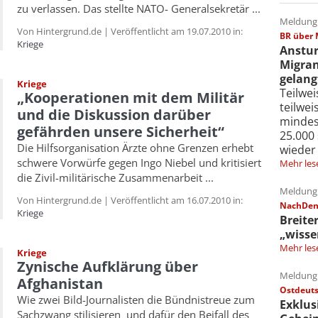
zu verlassen. Das stellte NATO- Generalsekretär ...
Meldung 
Von Hintergrund.de | Veröffentlicht am 19.07.2010 in:
BR über 
Kriege
Anstur
Migran
gelang
Kriege
Teilwe
„Kooperationen mit dem Militär
teilwe
und die Diskussion darüber
mindes
gefährden unsere Sicherheit“
25.000
Die Hilfsorganisation Ärzte ohne Grenzen erhebt
wieder
schwere Vorwürfe gegen Ingo Niebel und kritisiert
Mehr les
die Zivil-militärische Zusammenarbeit ...
Meldung 
Von Hintergrund.de | Veröffentlicht am 16.07.2010 in:
NachDenk
Kriege
Breite
„wisse
Mehr les
Kriege
Zynische Aufklärung über
Meldung 
Afghanistan
Ostdeuts
Wie zwei Bild-Journalisten die Bündnistreue zum
Exklus
Sachzwang stilisieren und dafür den Beifall des