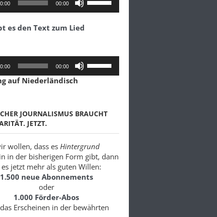
0:00
00:00
Hoch/Runter
benutzen,
bt es den Text zum Lied
um
die
Lautstärke
zu
Pfeiltasten
0:00
00:00
regeln.
Hoch/Runter
ng auf Niederländisch
benutzen,
um
die
Lautstärke
SCHER JOURNALISMUS BRAUCHT
zu
ARITÄT. JETZT.
regeln.
r wollen, dass es
Hintergrund
in in der bisherigen Form gibt, dann
es jetzt mehr als guten Willen:
1.500 neue Abonnements
oder
1.000 Förder-Abos
 das Erscheinen in der bewährten