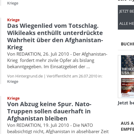
Kriege
JETZT B
Kriege
ALLE HE
Das Wiegenlied vom Totschlag.
Wikileaks enthüllt unterdrückte
Wahrheit über den Afghanistan-
BUCH
Krieg
Von REDAKTION, 26. Juli 2010 - Der Afghanistan-
Krieg fordert mehr zivile Opfer als bislang
bekanntgegeben. Im Einsatzgebiet der ...
Von Hintergrund.de | Veröffentlicht am 26.07.2010 in:
Kriege
Kriege
Jetzt b
Von Abzug keine Spur. Nato-
Truppen sollen dauerhaft in
Afghanistan bleiben
AUS A
Von REDAKTION, 19. Juli 2010 - Die NATO
EMPF
beabsichtigt nicht, Afghanistan in absehbarer Zeit