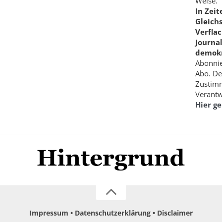
Weise.
In Zei
Gleich
Verfla
Journa
demokr
Abonnie
Abo. De
Zustimm
Verantw
Hier g
Impressum
Datenschutzerklärung
Disclaimer