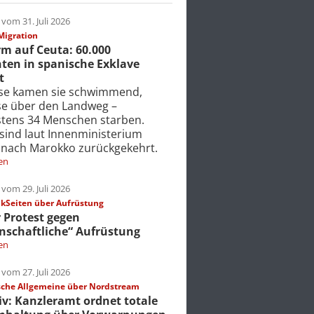
vom 31. Juli 2026
Migration
m auf Ceuta: 60.000
ten in spanische Exklave
t
ise kamen sie schwimmend,
ise über den Landweg –
tens 34 Menschen starben.
 sind laut Innenministerium
 nach Marokko zurückgekehrt.
en
vom 29. Juli 2026
Seiten über Aufrüstung
r Protest gegen
nschaftliche“ Aufrüstung
en
vom 27. Juli 2026
che Allgemeine über Nordstream
iv: Kanzleramt ordnet totale