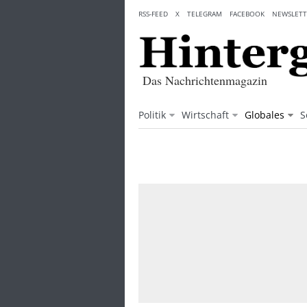
Skip
RSS-FEED
X
TELEGRAM
FACEBOOK
NEWSLETT
to
content
Das Nachrichtenmagazin
Politik
Wirtschaft
Globales
S