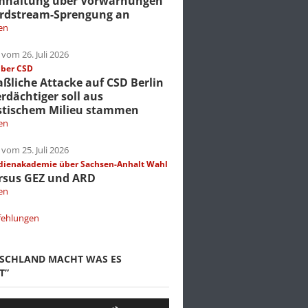
mhaltung über Vorwarnungen
rdstream-Sprengung an
en
vom 26. Juli 2026
über CSD
liche Attacke auf CSD Berlin
erdächtiger soll aus
stischem Milieu stammen
en
vom 25. Juli 2026
dienakademie über Sachsen-Anhalt Wahl
rsus GEZ und ARD
en
fehlungen
TSCHLAND MACHT WAS ES
T”
Pfeiltasten