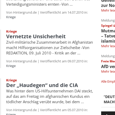
Gehei
Verteidigungsministers ernten -Von ...
zur No
Mehr les
Von Hintergrund.de | Veröffentlicht am 14.07.2010 in:
Kriege
Meldung 
Spiegel 
Mutmaß
Kriege
Vernetzte Unsicherheit
– Tatv
islami
Zivil-militärische Zusammenarbeit in Afghanistan
Mehr les
macht Hilfsorganisationen zur Zielscheibe -Von
REDAKTION, 09. Juli 2010 - Kritik an der ...
Meldung 
Von Hintergrund.de | Veröffentlicht am 09.07.2010 in:
Freie Me
Kriege
AfD ve
Mehr les
Kriege
Alle Emp
Der „Haudegen“ und die CIA
Was hinter dem US-Hilfsunternehmen DAI steckt,
auf das am Freitag im afghanischen Kundus ein
“DEU
tödlicher Anschlag verübt wurde, bei dem ...
MACH
Von Hintergrund.de | Veröffentlicht am 05.07.2010 in:
Audio-
Kriege